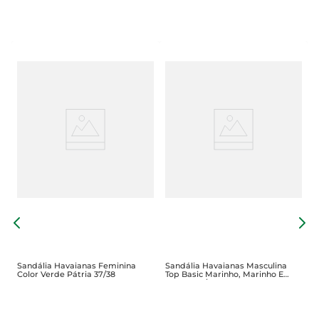
S
S
Sandália Havaianas Feminina
Sandália Havaianas Masculina
Color Verde Pátria 37/38
Top Basic Marinho, Marinho E
Branca 43/44