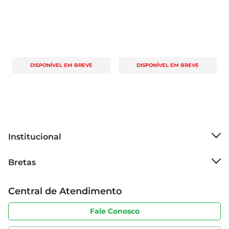
DISPONÍVEL EM BREVE
DISPONÍVEL EM BREVE
Institucional
Sobre o Bretas
Bretas
Grupo Cencosud
Trabalhe conosco
Cartão Bretas
Central de Atendimento
Sobre privacidade
Produtos Bretas
Portal do fornecedor
Código de ética
Fale Conosco
Nossas Lojas
Serviços