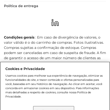
Política de entrega
Condições gerais
: Em caso de divergência de valores, o
valor válido é o do carrinho de compras. Fotos ilustrativas.
Compras sujeitas a confirmação de estoque. Compras
podem ser canceladas em caso de suspeita de fraude. A fim
de garantir o acesso de um maior número de clientes as
nossas promoções, a compra de produtos com preços
promocionais poderá ter sua quantidade limitada por
Cookies e Privacidade
cliente. Os preços, ofertas e condições são exclusivos para
Usamos cookies para melhorar sua experiência de navegação, otimizar as
o e-commerce e válidos durante o dia de hoje, podendo
funcionalidades do site, e trazer conteúdo e ofertas personalizadas para
sofrer alterações sem prévia notificação. Proibida a venda
você, baseadas em seu histórico de navegação. Ao clicar em aceitar, você
concorda em armazenar cookies em seu dispositivo. Para informações
de bebidas alcoólicas para menores de 18 anos, conforme
mais detalhadas a respeito de cookies, consulte nossa Política de
Lei n.º 8069/90, art. 81, inciso II (Estatuto da Criança e do
Privacidade.
Adolescente). Preços e condições exclusivos para o
, podendo sofrer alterações sem aviso
www.bretas.com.br
prévio. O valor mínimo para as compras on-line é de R$