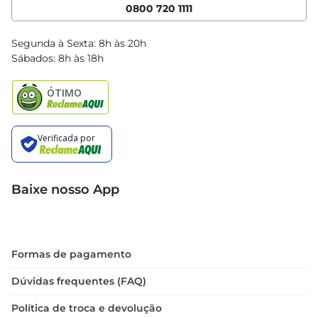
Cencosud Media
App Bretas
0800 720 1111
Clube Bretas
Blog Bretas
Segunda à Sexta: 8h às 20h
Black Friday
Sábados: 8h às 18h
Natal
Baixe nosso App
Formas de pagamento
Dúvidas frequentes (FAQ)
Política de troca e devolução