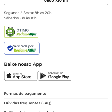
0800 720 1111
Clube Bretas
Blog Bretas
Segunda à Sexta: 8h às 20h
Black Friday
Sábados: 8h às 18h
Natal
Baixe nosso App
Formas de pagamento
Dúvidas frequentes (FAQ)