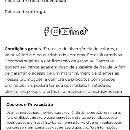
Política de troca e devolução
Política de entrega
Condições gerais
: Em caso de divergência de valores, o
valor válido é o do carrinho de compras. Fotos ilustrativas.
Compras sujeitas a confirmação de estoque. Compras
podem ser canceladas em caso de suspeita de fraude. A fim
de garantir o acesso de um maior número de clientes as
nossas promoções, a compra de produtos com preços
promocionais poderá ter sua quantidade limitada por
cliente. Os preços, ofertas e condições são exclusivos para
o e-commerce e válidos durante o dia de hoje, podendo
sofrer alterações sem prévia notificação. Proibida a venda
Cookies e Privacidade
de bebidas alcoólicas para menores de 18 anos, conforme
Usamos cookies para melhorar sua experiência de navegação, otimizar as
Lei n.º 8069/90, art. 81, inciso II (Estatuto da Criança e do
funcionalidades do site, e trazer conteúdo e ofertas personalizadas para
Adolescente). Preços e condições exclusivos para o
você, baseadas em seu histórico de navegação. Ao clicar em aceitar, você
concorda em armazenar cookies em seu dispositivo. Para informações
, podendo sofrer alterações sem aviso
www.bretas.com.br