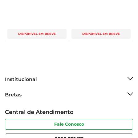
DISPONÍVEL EM BREVE
DISPONÍVEL EM BREVE
Institucional
Sobre o Bretas
Bretas
Grupo Cencosud
Trabalhe conosco
Cartão Bretas
Central de Atendimento
Sobre privacidade
Produtos Bretas
Portal do fornecedor
Código de ética
Fale Conosco
Nossas Lojas
Serviços
Cencosud Media
App Bretas