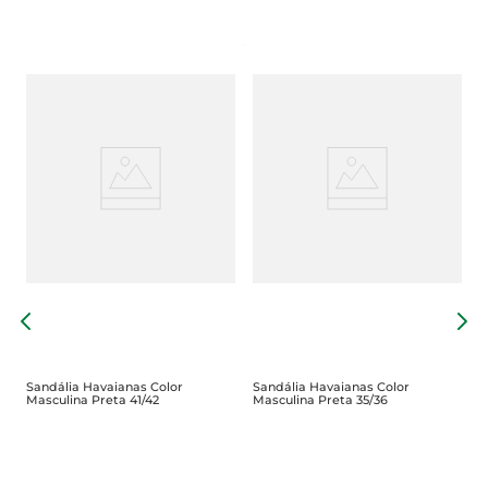
S
M
Sandália Havaianas Color
Sandália Havaianas Color
Masculina Preta 41/42
Masculina Preta 35/36