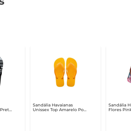
s
Sandália Havaianas
Sandália H
 Preta
Unissex Top Amarelo Pop
Flores Pi
37/38
31/32