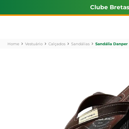
Clube Breta
Vestuário
Calçados
Sandálias
Sandália Danper 