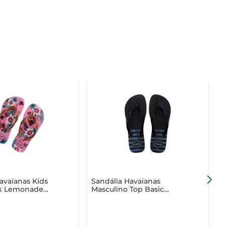
avaianas Kids
Sandália Havaianas
S
nk Lemonade
Masculino Top Basic
M
Preto/Preto/Azul 37/38
M