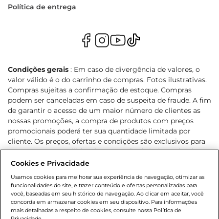
Política de entrega
Condições gerais
: Em caso de divergência de valores, o
valor válido é o do carrinho de compras. Fotos ilustrativas.
Compras sujeitas a confirmação de estoque. Compras
podem ser canceladas em caso de suspeita de fraude. A fim
de garantir o acesso de um maior número de clientes as
nossas promoções, a compra de produtos com preços
promocionais poderá ter sua quantidade limitada por
cliente. Os preços, ofertas e condições são exclusivos para
o e-commerce e válidos durante o dia de hoje, podendo
sofrer alterações sem prévia notificação. Proibida a venda
Cookies e Privacidade
de bebidas alcoólicas para menores de 18 anos, conforme
Usamos cookies para melhorar sua experiência de navegação, otimizar as
Lei n.º 8069/90, art. 81, inciso II (Estatuto da Criança e do
funcionalidades do site, e trazer conteúdo e ofertas personalizadas para
Adolescente). Preços e condições exclusivos para o
você, baseadas em seu histórico de navegação. Ao clicar em aceitar, você
concorda em armazenar cookies em seu dispositivo. Para informações
, podendo sofrer alterações sem aviso
www.bretas.com.br
mais detalhadas a respeito de cookies, consulte nossa Política de
prévio. O valor mínimo para as compras on-line é de R$
Privacidade.