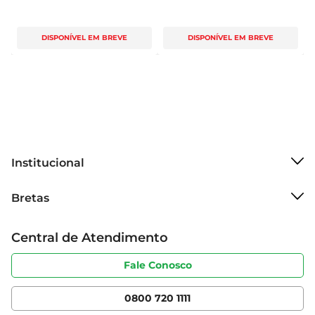
DISPONÍVEL EM BREVE
DISPONÍVEL EM BREVE
Institucional
Sobre o Bretas
Bretas
Grupo Cencosud
Trabalhe conosco
Cartão Bretas
Central de Atendimento
Sobre privacidade
Produtos Bretas
Portal do fornecedor
Código de ética
Fale Conosco
Nossas Lojas
Serviços
Cencosud Media
App Bretas
0800 720 1111
Clube Bretas