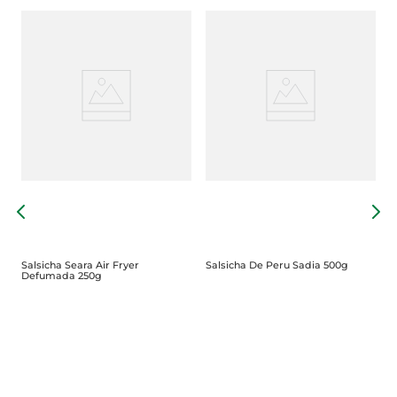
S
C
Salsicha Seara Air Fryer
Salsicha De Peru Sadia 500g
Defumada 250g