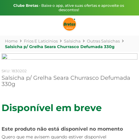
Clube Bretas
• Baixe o app, ative suas ofertas e aproveite os
descontos!
Frios E Laticínios
Salsicha
Outras Salsichas
Salsicha p/ Grelha Seara Churrasco Defumada 330g
:
1830202
Salsicha p/ Grelha Seara Churrasco Defumada
330g
Disponível em breve
Este produto não está disponível no momento
Quero que me avisem quando estiver disponível