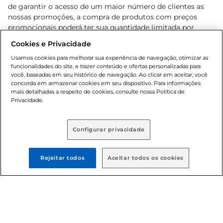
de garantir o acesso de um maior número de clientes as
nossas promoções, a compra de produtos com preços
promocionais poderá ter sua quantidade limitada por
cliente. Os preços, ofertas e condições são exclusivos para
Cookies e Privacidade
o e-commerce e válidos durante o dia de hoje, podendo
sofrer alterações sem prévia notificação. Proibida a venda
Usamos cookies para melhorar sua experiência de navegação, otimizar as
funcionalidades do site, e trazer conteúdo e ofertas personalizadas para
de bebidas alcoólicas para menores de 18 anos, conforme
você, baseadas em seu histórico de navegação. Ao clicar em aceitar, você
Lei n.º 8069/90, art. 81, inciso II (Estatuto da Criança e do
concorda em armazenar cookies em seu dispositivo. Para informações
Adolescente). Preços e condições exclusivos para o
mais detalhadas a respeito de cookies, consulte nossa Política de
, podendo sofrer alterações sem aviso
Privacidade.
www.bretas.com.br
prévio. O valor mínimo para as compras on-line é de R$
80,00.
Configurar privacidade
© 2025 Copyright. Todos os direitos
reservados Bretas.
Rejeitar todos
Aceitar todos os cookies
Cencosud Brasil Comercial SA.CNPJ sob n°
39.346.861/0350-38 . Sediada na Av. das Nações Unidas,
12.995, 21º andar, CEP: 04.578-000, Bairro Brooklin Paulista,
na cidade de São Paulo - SP.