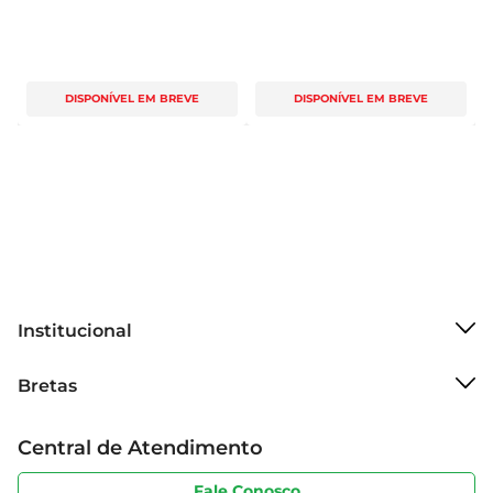
DISPONÍVEL EM BREVE
DISPONÍVEL EM BREVE
Institucional
Sobre o Bretas
Bretas
Grupo Cencosud
Trabalhe conosco
Cartão Bretas
Central de Atendimento
Sobre privacidade
Produtos Bretas
Portal do fornecedor
Código de ética
Fale Conosco