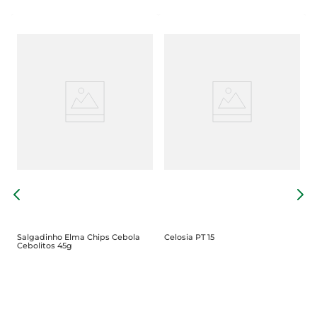
S
5
Salgadinho Elma Chips Cebola
Celosia PT 15
Cebolitos 45g