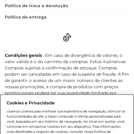
Política de troca e devolução
Política de entrega
Condições gerais
: Em caso de divergência de valores, o
valor válido é o do carrinho de compras. Fotos ilustrativas.
Compras sujeitas a confirmação de estoque. Compras
podem ser canceladas em caso de suspeita de fraude. A fim
de garantir o acesso de um maior número de clientes as
nossas promoções, a compra de produtos com preços
promocionais poderá ter sua quantidade limitada por
cliente. Os preços, ofertas e condições são exclusivos para
Cookies e Privacidade
o e-commerce e válidos durante o dia de hoje, podendo
sofrer alterações sem prévia notificação. Proibida a venda
Usamos cookies para melhorar sua experiência de navegação, otimizar as
funcionalidades do site, e trazer conteúdo e ofertas personalizadas para
de bebidas alcoólicas para menores de 18 anos, conforme
você, baseadas em seu histórico de navegação. Ao clicar em aceitar, você
Lei n.º 8069/90, art. 81, inciso II (Estatuto da Criança e do
concorda em armazenar cookies em seu dispositivo. Para informações
Adolescente). Preços e condições exclusivos para o
mais detalhadas a respeito de cookies, consulte nossa Política de