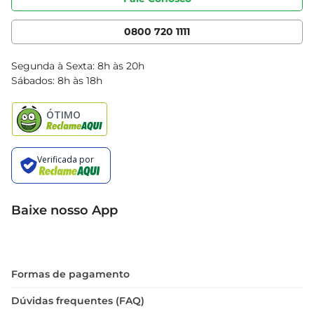
Nossas Lojas
Serviços
Cencosud Media
App Bretas
0800 720 1111
Clube Bretas
Blog Bretas
Segunda à Sexta: 8h às 20h
Black Friday
Sábados: 8h às 18h
Natal
Baixe nosso App
Formas de pagamento
Dúvidas frequentes (FAQ)