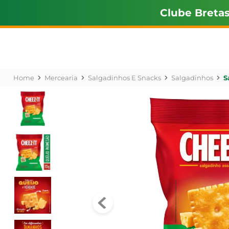
Clube Breta
Mercearia
Salgadinhos E Snacks
Salgadinhos
S