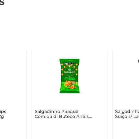
s
ips
Salgadinho Piraquê
Salgadinho
2g
Comida di Buteco Anéis
Suiço s/ L
de Cebola 50g