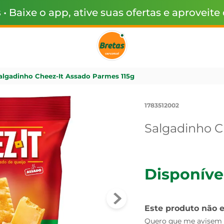
s
• Baixe o app, ative suas ofertas e aproveite
algadinho Cheez-It Assado Parmes 115g
1783512002
Salgadinho C
Disponíve
Este produto não 
Quero que me avisem q