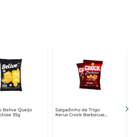
 Belive Queijo
Salgadinho de Trigo
S
actose 35g
Kerus Crock Barbecue
A
45g