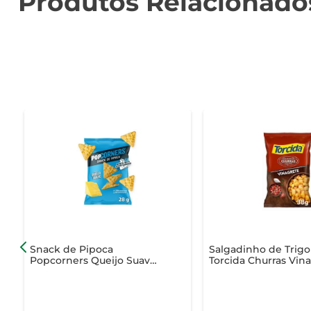
Produtos Relacionado
Snack de Pipoca
Salgadinho de Trigo
Popcorners Queijo Suave
Torcida Churras Vin
28g
38g