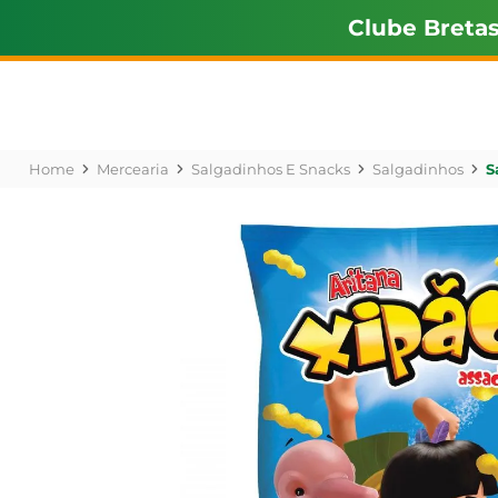
Clube Breta
Mercearia
Salgadinhos E Snacks
Salgadinhos
S