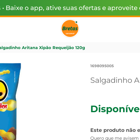
s
• Baixe o app, ative suas ofertas e aproveite
algadinho Aritana Xipão Requeijão 120g
1698095005
Salgadinho A
Disponíve
Este produto não 
Quero que me avisem q