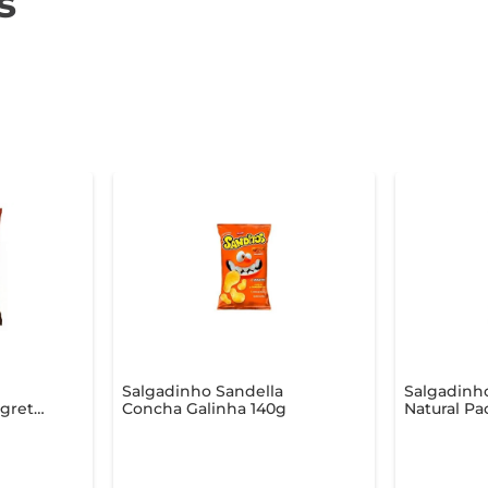
s
Salgadinho Sandella
Salgadinh
agrete
Concha Galinha 140g
Natural Pa