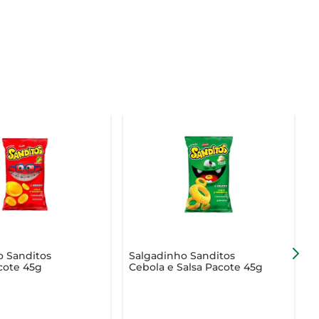
o Sanditos
Salgadinho Sanditos
S
cote 45g
Cebola e Salsa Pacote 45g
1