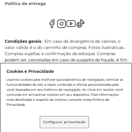
Política de entrega
Condições gerais
: Em caso de divergência de valores, o
valor válido é o do carrinho de compras. Fotos ilustrativas.
Compras sujeitas a confirmação de estoque. Compras
podem ser canceladas em caso de suspeita de fraude. A fim
de garantir o acesso de um maior número de clientes as
Cookies e Privacidade
nossas promoções, a compra de produtos com preços
promocionais poderá ter sua quantidade limitada por
Usamos cookies para melhorar sua experiência de navegação, otimizar as
cliente. Os preços, ofertas e condições são exclusivos para
funcionalidades do site, e trazer conteúdo e ofertas personalizadas para
você, baseadas em seu histórico de navegação. Ao clicar em aceitar, você
o e-commerce e válidos durante o dia de hoje, podendo
concorda em armazenar cookies em seu dispositivo. Para informações
sofrer alterações sem prévia notificação. Proibida a venda
mais detalhadas a respeito de cookies, consulte nossa Política de
de bebidas alcoólicas para menores de 18 anos, conforme
Privacidade.
Lei n.º 8069/90, art. 81, inciso II (Estatuto da Criança e do
Adolescente). Preços e condições exclusivos para o
, podendo sofrer alterações sem aviso
www.bretas.com.br
Configurar privacidade
prévio. O valor mínimo para as compras on-line é de R$