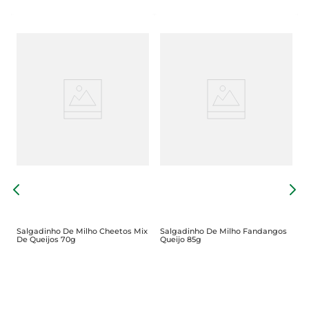
S
S
Salgadinho De Milho Cheetos Mix
Salgadinho De Milho Fandangos
De Queijos 70g
Queijo 85g