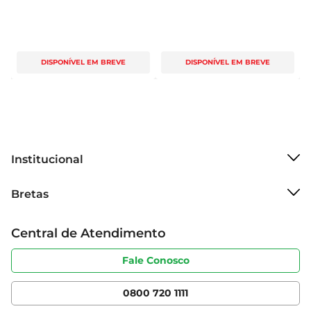
DISPONÍVEL EM BREVE
DISPONÍVEL EM BREVE
Institucional
Sobre o Bretas
Bretas
Grupo Cencosud
Trabalhe conosco
Cartão Bretas
Central de Atendimento
Sobre privacidade
Produtos Bretas
Portal do fornecedor
Código de ética
Fale Conosco
Nossas Lojas
Serviços
Cencosud Media
App Bretas
0800 720 1111
Clube Bretas