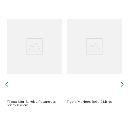
T
I
Tábua Mor Bambu Retangular
Tigela Marinex Bella 2 Litros
30cm X 20cm