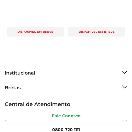
DISPONÍVEL EM BREVE
DISPONÍVEL EM BREVE
Institucional
Sobre o Bretas
Bretas
Grupo Cencosud
Trabalhe conosco
Cartão Bretas
Central de Atendimento
Sobre privacidade
Produtos Bretas
Portal do fornecedor
Código de ética
Fale Conosco
Nossas Lojas
Serviços
Cencosud Media
App Bretas
0800 720 1111