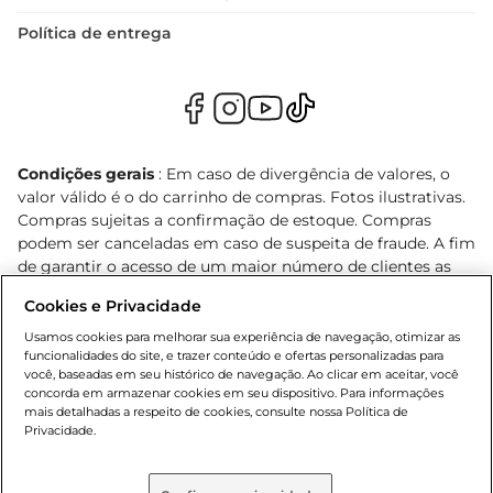
Política de entrega
Condições gerais
: Em caso de divergência de valores, o
valor válido é o do carrinho de compras. Fotos ilustrativas.
Compras sujeitas a confirmação de estoque. Compras
podem ser canceladas em caso de suspeita de fraude. A fim
de garantir o acesso de um maior número de clientes as
nossas promoções, a compra de produtos com preços
Cookies e Privacidade
promocionais poderá ter sua quantidade limitada por
cliente. Os preços, ofertas e condições são exclusivos para
Usamos cookies para melhorar sua experiência de navegação, otimizar as
funcionalidades do site, e trazer conteúdo e ofertas personalizadas para
o e-commerce e válidos durante o dia de hoje, podendo
você, baseadas em seu histórico de navegação. Ao clicar em aceitar, você
sofrer alterações sem prévia notificação. Proibida a venda
concorda em armazenar cookies em seu dispositivo. Para informações
de bebidas alcoólicas para menores de 18 anos, conforme
mais detalhadas a respeito de cookies, consulte nossa Política de
Lei n.º 8069/90, art. 81, inciso II (Estatuto da Criança e do
Privacidade.
Adolescente). Preços e condições exclusivos para o
, podendo sofrer alterações sem aviso
www.bretas.com.br