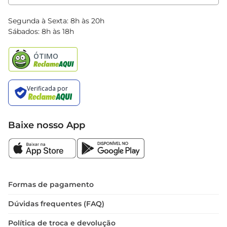
Clube Bretas
Blog Bretas
Segunda à Sexta: 8h às 20h
Black Friday
Sábados: 8h às 18h
Natal
Baixe nosso App
Formas de pagamento
Dúvidas frequentes (FAQ)
Política de troca e devolução