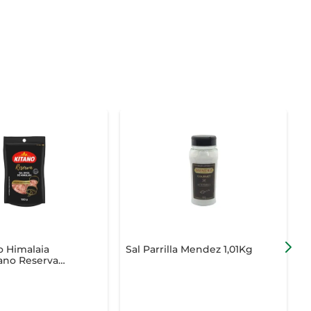
o Himalaia
Sal Parrilla Mendez 1,01Kg
S
ano Reserva
g