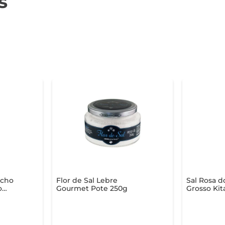
s
ncho
Flor de Sal Lebre
Sal Rosa d
o
Gourmet Pote 250g
Grosso Kit
Sachê 100