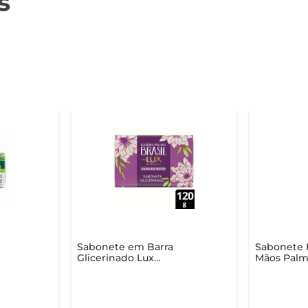
s
Sabonete em Barra
Sabonete 
Glicerinado Lux
Mãos Palmo
e 85g
Botanicals Essências do
Hidrataçã
Brasil Dama-da-Noite 120g