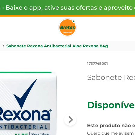
s
• Baixe o app, ative suas ofertas e aproveite
e
Sabonete Rexona Antibacterial Aloe Rexona 84g
1737748001
Sabonete Rex
Disponíve
Este produto não 
Quero que me avisem q