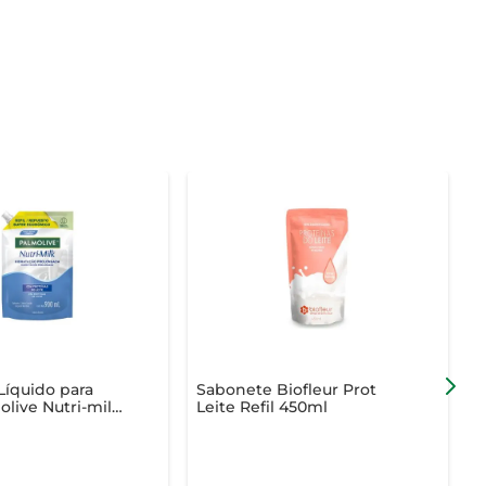
Líquido para
Sabonete Biofleur Prot
S
live Nutri-milk
Leite Refil 450ml
P
o 900ml