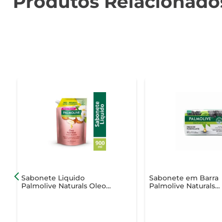
Produtos Relacionado
Sabonete Liquido
Sabonete em Barra
Palmolive Naturals Oleo
Palmolive Naturals
Nutritivo Camelia Refil
Sensação Purificant
900ml