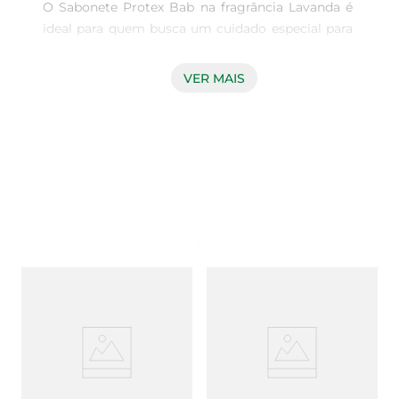
O Sabonete Protex Bab na fragrância Lavanda é 
ideal para quem busca um cuidado especial para 
a pele. Com uma fórmula suave, este sabonete 
proporciona uma limpeza eficaz, mantendo a 
VER MAIS
hidratação natural da pele. A lavanda, conhecida 
por suas propriedades relaxantes, traz uma 
experiência sensorial única, tornando o momento 
do banho mais agradável e revigorante.

Fórmula desenvolvida para a família  

Desenvolvido especialmente para a pele delicada 
dos bebês, o Sabonete Protex Bab é 
dermatologicamente testado e livre de 
substâncias agressivas. Sua composição é 
pensada para minimizar o risco de alergias, 
garantindo que o produto seja seguro para o uso 
diário em todas as idades. O sabonete cria uma 
espuma rica e cremosa, que limpa suavemente 
sem ressecar a pele.
