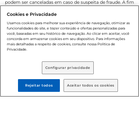
podem ser canceladas em caso de suspeita de fraude. A fim
de garantir o acesso de um maior número de clientes as
Cookies e Privacidade
nossas promoções, a compra de produtos com preços
promocionais poderá ter sua quantidade limitada por
Usamos cookies para melhorar sua experiência de navegação, otimizar as
cliente. Os preços, ofertas e condições são exclusivos para
funcionalidades do site, e trazer conteúdo e ofertas personalizadas para
você, baseadas em seu histórico de navegação. Ao clicar em aceitar, você
o e-commerce e válidos durante o dia de hoje, podendo
concorda em armazenar cookies em seu dispositivo. Para informações
sofrer alterações sem prévia notificação. Proibida a venda
mais detalhadas a respeito de cookies, consulte nossa Política de
de bebidas alcoólicas para menores de 18 anos, conforme
Privacidade.
Lei n.º 8069/90, art. 81, inciso II (Estatuto da Criança e do
Adolescente). Preços e condições exclusivos para o
, podendo sofrer alterações sem aviso
www.bretas.com.br
Configurar privacidade
prévio. O valor mínimo para as compras on-line é de R$
80,00.
Rejeitar todos
Aceitar todos os cookies
© 2025 Copyright. Todos os direitos
reservados Bretas.
Cencosud Brasil Comercial SA.CNPJ sob n°