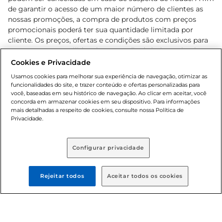
de garantir o acesso de um maior número de clientes as
nossas promoções, a compra de produtos com preços
promocionais poderá ter sua quantidade limitada por
cliente. Os preços, ofertas e condições são exclusivos para
o e-commerce e válidos durante o dia de hoje, podendo
sofrer alterações sem prévia notificação. Proibida a venda
Cookies e Privacidade
de bebidas alcoólicas para menores de 18 anos, conforme
Usamos cookies para melhorar sua experiência de navegação, otimizar as
Lei n.º 8069/90, art. 81, inciso II (Estatuto da Criança e do
funcionalidades do site, e trazer conteúdo e ofertas personalizadas para
Adolescente). Preços e condições exclusivos para o
você, baseadas em seu histórico de navegação. Ao clicar em aceitar, você
concorda em armazenar cookies em seu dispositivo. Para informações
, podendo sofrer alterações sem aviso
www.bretas.com.br
mais detalhadas a respeito de cookies, consulte nossa Política de
prévio. O valor mínimo para as compras on-line é de R$
Privacidade.
80,00.
Configurar privacidade
© 2025 Copyright. Todos os direitos
reservados Bretas.
Rejeitar todos
Aceitar todos os cookies
Cencosud Brasil Comercial SA.CNPJ sob n°