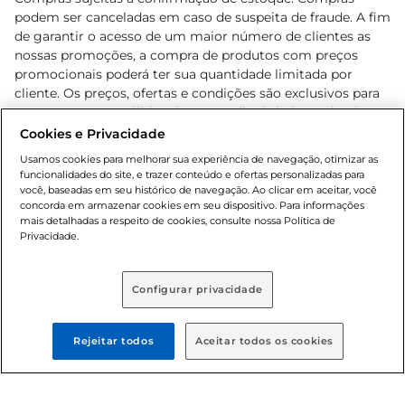
podem ser canceladas em caso de suspeita de fraude. A fim
de garantir o acesso de um maior número de clientes as
nossas promoções, a compra de produtos com preços
promocionais poderá ter sua quantidade limitada por
cliente. Os preços, ofertas e condições são exclusivos para
o e-commerce e válidos durante o dia de hoje, podendo
sofrer alterações sem prévia notificação. Proibida a venda
Cookies e Privacidade
de bebidas alcoólicas para menores de 18 anos, conforme
Usamos cookies para melhorar sua experiência de navegação, otimizar as
Lei n.º 8069/90, art. 81, inciso II (Estatuto da Criança e do
funcionalidades do site, e trazer conteúdo e ofertas personalizadas para
Adolescente). Preços e condições exclusivos para o
você, baseadas em seu histórico de navegação. Ao clicar em aceitar, você
concorda em armazenar cookies em seu dispositivo. Para informações
, podendo sofrer alterações sem aviso
www.bretas.com.br
mais detalhadas a respeito de cookies, consulte nossa Política de
prévio. O valor mínimo para as compras on-line é de R$
Privacidade.
80,00.
Configurar privacidade
© 2025 Copyright. Todos os direitos
reservados Bretas.
Rejeitar todos
Aceitar todos os cookies