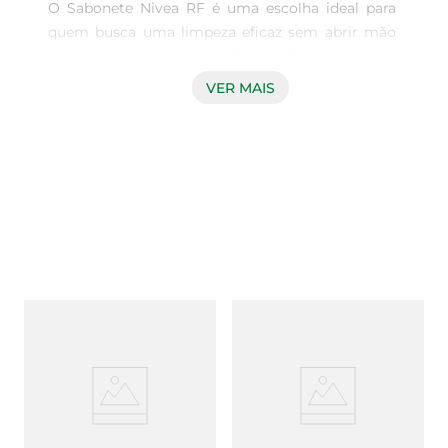
O Sabonete Nivea RF é uma escolha ideal para 
quem busca uma limpeza eficaz sem abrir mão 
do cuidado com a pele. Com 200ml de creme 
soft, este sabonete proporciona uma sensação de 
VER MAIS
frescor e suavidade, tornando o momento do 
banho ainda mais agradável. Sua fórmula foi 
desenvolvida para limpar profundamente, 
removendo impurezas e deixando a pele com um 
toque macio e hidratado.

Fórmula Enriquecida  

Este sabonete contém ingredientes que ajudam a 
manter a umidade natural da pele, evitando o 
ressecamento. A combinação de ativos 
hidratantes garante que, além de limpar, o 
produto também cuide da sua pele, promovendo 
uma sensação de conforto e bem-estar. É a 
escolha perfeita para uso diário, ideal para todos 
os tipos de pele, incluindo as mais sensíveis.
