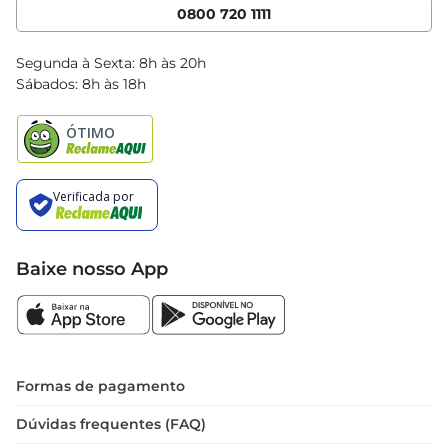
Cencosud Media
App Bretas
0800 720 1111
Clube Bretas
Blog Bretas
Segunda à Sexta: 8h às 20h
Black Friday
Sábados: 8h às 18h
Natal
Baixe nosso App
Formas de pagamento
Dúvidas frequentes (FAQ)