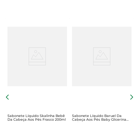
y
S
P
Sabonete Líquido Skalinha Bebê
Sabonete Líquido Baruel Da
Da Cabeça Aos Pés Frasco 200ml
Cabeça Aos Pés Baby Glicerina
Refil 210ml