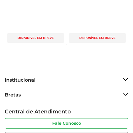
DISPONÍVEL EM BREVE
DISPONÍVEL EM BREVE
Institucional
Sobre o Bretas
Bretas
Grupo Cencosud
Trabalhe conosco
Cartão Bretas
Central de Atendimento
Sobre privacidade
Produtos Bretas
Portal do fornecedor
Código de ética
Fale Conosco
Nossas Lojas
Serviços