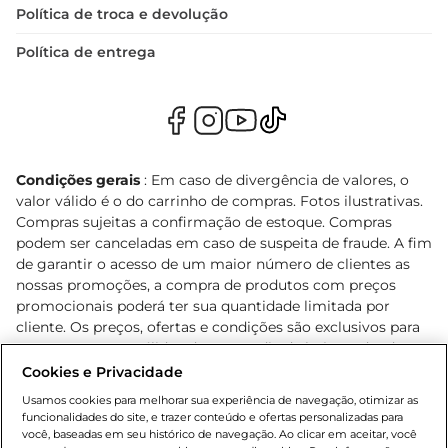
Política de troca e devolução
Política de entrega
Condições gerais
: Em caso de divergência de valores, o
valor válido é o do carrinho de compras. Fotos ilustrativas.
Compras sujeitas a confirmação de estoque. Compras
podem ser canceladas em caso de suspeita de fraude. A fim
de garantir o acesso de um maior número de clientes as
nossas promoções, a compra de produtos com preços
promocionais poderá ter sua quantidade limitada por
cliente. Os preços, ofertas e condições são exclusivos para
o e-commerce e válidos durante o dia de hoje, podendo
sofrer alterações sem prévia notificação. Proibida a venda
Cookies e Privacidade
de bebidas alcoólicas para menores de 18 anos, conforme
Usamos cookies para melhorar sua experiência de navegação, otimizar as
Lei n.º 8069/90, art. 81, inciso II (Estatuto da Criança e do
funcionalidades do site, e trazer conteúdo e ofertas personalizadas para
Adolescente). Preços e condições exclusivos para o
você, baseadas em seu histórico de navegação. Ao clicar em aceitar, você