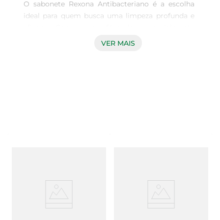
O sabonete Rexona Antibacteriano é a escolha 
ideal para quem busca uma limpeza profunda e 
eficaz. Com sua fórmula especialmente 
desenvolvida, ele combate bactérias e impurezas, 
VER MAIS
proporcionando uma sensação de frescor e bem-
estar. Ideal para o uso diário, este sabonete é 
perfeito para manter a pele limpa e saudável, 
garantindo proteção durante todo o dia.

Benefícios das multivitaminas  

Enriquecido com multivitaminas, o sabonete 
Rexona não apenas limpa, mas também nutre a 
pele. As vitaminas presentes em sua composição 
ajudam a manter a hidratação e a suavidade da 
pele, evitando o ressecamento. Essa combinação 
de limpeza e cuidado é ideal para quem deseja 
um produto que atenda às necessidades diárias 
de higiene sem abrir mão da saúde da pele.
