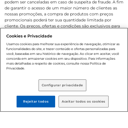
podem ser canceladas em caso de suspeita de fraude. A fim
de garantir o acesso de um maior número de clientes as
nossas promoções, a compra de produtos com preços
promocionais poderá ter sua quantidade limitada por
cliente. Os preços, ofertas e condições são exclusivos para
o e-commerce e válidos durante o dia de hoje, podendo
Cookies e Privacidade
sofrer alterações sem prévia notificação. Proibida a venda
de bebidas alcoólicas para menores de 18 anos, conforme
Usamos cookies para melhorar sua experiência de navegação, otimizar as
funcionalidades do site, e trazer conteúdo e ofertas personalizadas para
Lei n.º 8069/90, art. 81, inciso II (Estatuto da Criança e do
você, baseadas em seu histórico de navegação. Ao clicar em aceitar, você
Adolescente). Preços e condições exclusivos para o
concorda em armazenar cookies em seu dispositivo. Para informações
, podendo sofrer alterações sem aviso
www.bretas.com.br
mais detalhadas a respeito de cookies, consulte nossa Política de
prévio. O valor mínimo para as compras on-line é de R$
Privacidade.
80,00.
Configurar privacidade
© 2025 Copyright. Todos os direitos
Rejeitar todos
Aceitar todos os cookies
reservados Bretas.
Cencosud Brasil Comercial SA.CNPJ sob n°