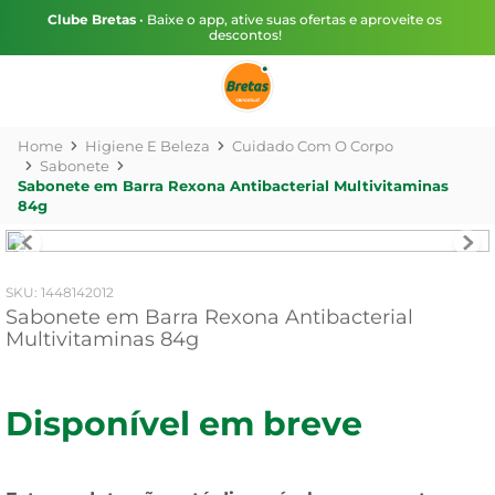
Clube Bretas
• Baixe o app, ative suas ofertas e aproveite os
descontos!
Higiene E Beleza
Cuidado Com O Corpo
Sabonete
Sabonete em Barra Rexona Antibacterial Multivitaminas
84g
:
1448142012
Sabonete em Barra Rexona Antibacterial
Multivitaminas 84g
Disponível em breve