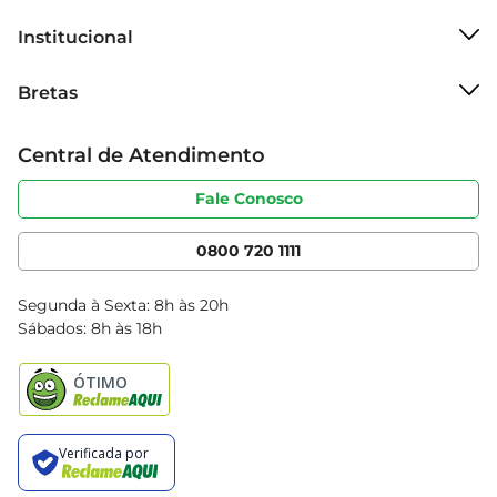
cuidar da sua pele com Rexona.
Institucional
Sobre o Bretas
Bretas
Grupo Cencosud
Trabalhe conosco
Cartão Bretas
Central de Atendimento
Sobre privacidade
Produtos Bretas
Portal do fornecedor
Código de ética
Fale Conosco
Nossas Lojas
Serviços
Cencosud Media
App Bretas
0800 720 1111
Clube Bretas
Blog Bretas
Segunda à Sexta: 8h às 20h
Black Friday
Sábados: 8h às 18h
Natal