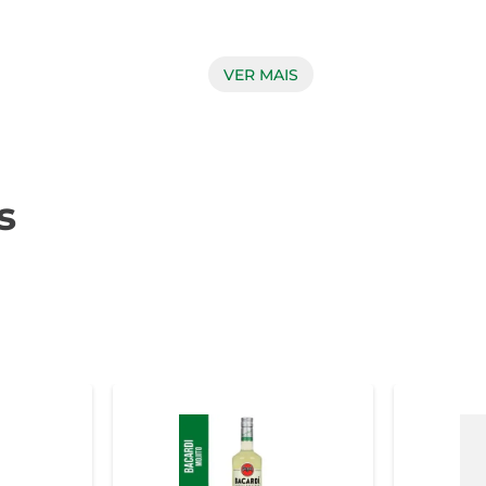
VER MAIS
o por notas suaves e complexas que se destacam em cada gole
aduz em um sabor rico e encorpado. O final é prolongado e agra
s
sas ocasiões. Seja em um happy hour com amigos, em uma cele
. Experimente em clássicos como o Mojito ou o Daiquiri, ou cr
antindo um produto de alta qualidade.  

 celebração de momentos especiais e uma experiência de sabor