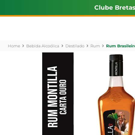
Clube Breta
Bebida Alcoólica
Destilado
Rum
Rum Brasileiro