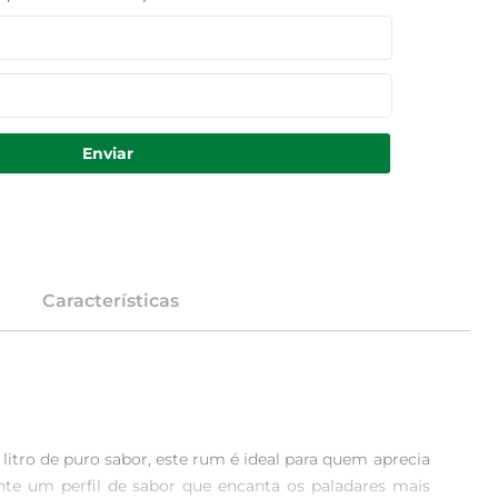
Enviar
Características
itro de puro sabor, este rum é ideal para quem aprecia 
nte um perfil de sabor que encanta os paladares mais 