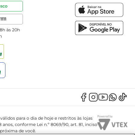
osco
1111
 8h às 20h
h
álidos para o dia de hoje e restritos às lojas
anos, conforme Lei n.º 8069/90, art. 81, inciso
s próxima de você.