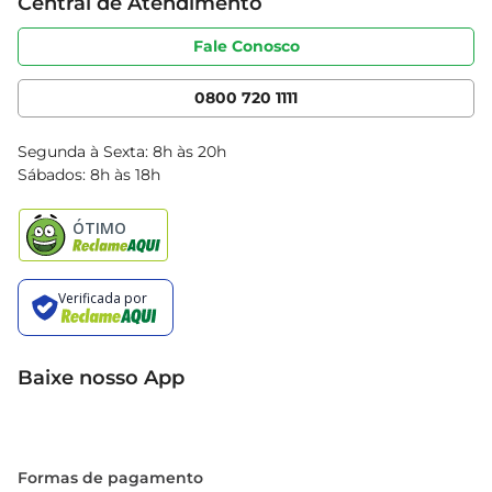
Central de Atendimento
Sobre privacidade
Produtos Bretas
Portal do fornecedor
Código de ética
Fale Conosco
Nossas Lojas
Serviços
Cencosud Media
App Bretas
0800 720 1111
Clube Bretas
Blog Bretas
Segunda à Sexta: 8h às 20h
Black Friday
Sábados: 8h às 18h
Natal
Baixe nosso App
Formas de pagamento