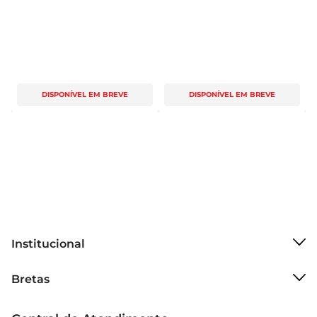
DISPONÍVEL EM BREVE
DISPONÍVEL EM BREVE
Institucional
Sobre o Bretas
Bretas
Grupo Cencosud
Trabalhe conosco
Cartão Bretas