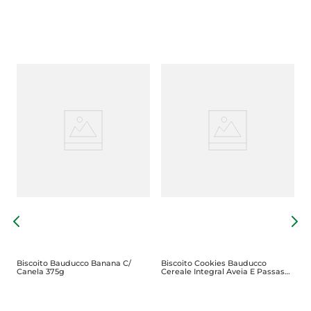
B
3
Biscoito Bauducco Banana C/
Biscoito Cookies Bauducco
Canela 375g
Cereale Integral Aveia E Passas
80g