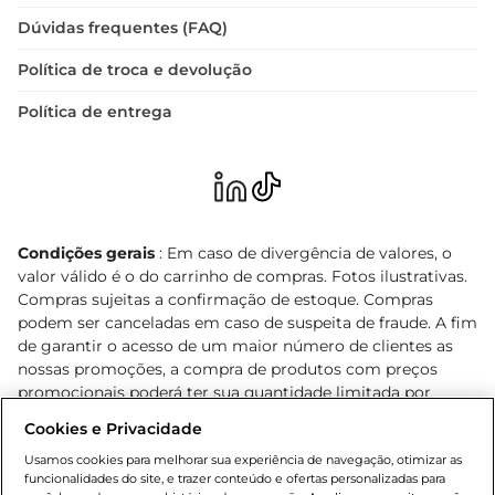
Dúvidas frequentes (FAQ)
Política de troca e devolução
Política de entrega
Condições gerais
: Em caso de divergência de valores, o
valor válido é o do carrinho de compras. Fotos ilustrativas.
Compras sujeitas a confirmação de estoque. Compras
podem ser canceladas em caso de suspeita de fraude. A fim
de garantir o acesso de um maior número de clientes as
nossas promoções, a compra de produtos com preços
promocionais poderá ter sua quantidade limitada por
cliente. Os preços, ofertas e condições são exclusivos para
Cookies e Privacidade
o e-commerce e válidos durante o dia de hoje, podendo
sofrer alterações sem prévia notificação. Proibida a venda
Usamos cookies para melhorar sua experiência de navegação, otimizar as
funcionalidades do site, e trazer conteúdo e ofertas personalizadas para
de bebidas alcoólicas para menores de 18 anos, conforme