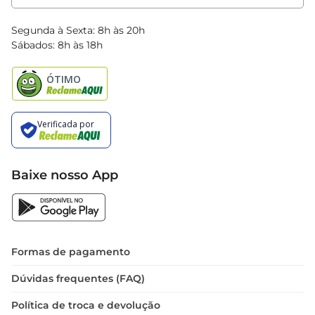
Clube Bretas
Blog Bretas
Segunda à Sexta: 8h às 20h
Black Friday
Sábados: 8h às 18h
Natal
Baixe nosso App
Formas de pagamento
Dúvidas frequentes (FAQ)
Política de troca e devolução