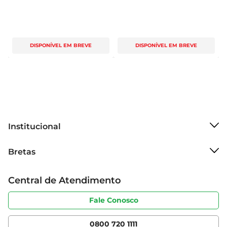
DISPONÍVEL EM BREVE
DISPONÍVEL EM BREVE
Institucional
Sobre o Bretas
Bretas
Grupo Cencosud
Trabalhe conosco
Cartão Bretas
Central de Atendimento
Sobre privacidade
Produtos Bretas
Portal do fornecedor
Código de ética
Fale Conosco
Nossas Lojas
Serviços
Cencosud Media
App Bretas
0800 720 1111