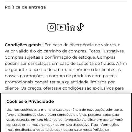
Política de entrega
Condições gerais
: Em caso de divergência de valores, o
valor válido é o do carrinho de compras. Fotos ilustrativas.
Compras sujeitas a confirmação de estoque. Compras
podem ser canceladas em caso de suspeita de fraude. A fim
de garantir o acesso de um maior número de clientes as
nossas promoções, a compra de produtos com preços
promocionais poderá ter sua quantidade limitada por
cliente. Os preços, ofertas e condições são exclusivos para
o e-commerce e válidos durante o dia de hoje, podendo
sofrer alterações sem prévia notificação. Proibida a venda
Cookies e Privacidade
de bebidas alcoólicas para menores de 18 anos, conforme
Usamos cookies para melhorar sua experiência de navegação, otimizar as
Lei n.º 8069/90, art. 81, inciso II (Estatuto da Criança e do
funcionalidades do site, e trazer conteúdo e ofertas personalizadas para
Adolescente). Preços e condições exclusivos para o
você, baseadas em seu histórico de navegação. Ao clicar em aceitar, você
concorda em armazenar cookies em seu dispositivo. Para informações
, podendo sofrer alterações sem aviso
www.bretas.com.br
mais detalhadas a respeito de cookies, consulte nossa Política de
prévio. O valor mínimo para as compras on-line é de R$