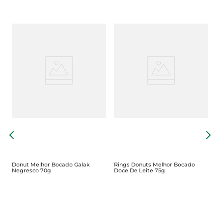
S
Donut Melhor Bocado Galak
Rings Donuts Melhor Bocado
Negresco 70g
Doce De Leite 75g