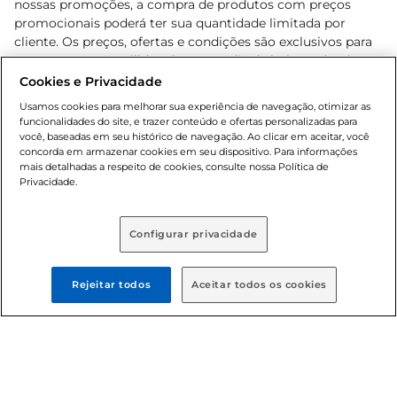
nossas promoções, a compra de produtos com preços
promocionais poderá ter sua quantidade limitada por
cliente. Os preços, ofertas e condições são exclusivos para
o e-commerce e válidos durante o dia de hoje, podendo
sofrer alterações sem prévia notificação. Proibida a venda
Cookies e Privacidade
de bebidas alcoólicas para menores de 18 anos, conforme
Usamos cookies para melhorar sua experiência de navegação, otimizar as
Lei n.º 8069/90, art. 81, inciso II (Estatuto da Criança e do
funcionalidades do site, e trazer conteúdo e ofertas personalizadas para
Adolescente). Preços e condições exclusivos para o
você, baseadas em seu histórico de navegação. Ao clicar em aceitar, você
concorda em armazenar cookies em seu dispositivo. Para informações
, podendo sofrer alterações sem aviso
www.bretas.com.br
mais detalhadas a respeito de cookies, consulte nossa Política de
prévio. O valor mínimo para as compras on-line é de R$
Privacidade.
80,00.
Configurar privacidade
© 2025 Copyright. Todos os direitos
reservados Bretas.
Rejeitar todos
Aceitar todos os cookies
Cencosud Brasil Comercial SA.CNPJ sob n°
39.346.861/0350-38 . Sediada na Av. das Nações Unidas,
12.995, 21º andar, CEP: 04.578-000, Bairro Brooklin Paulista,