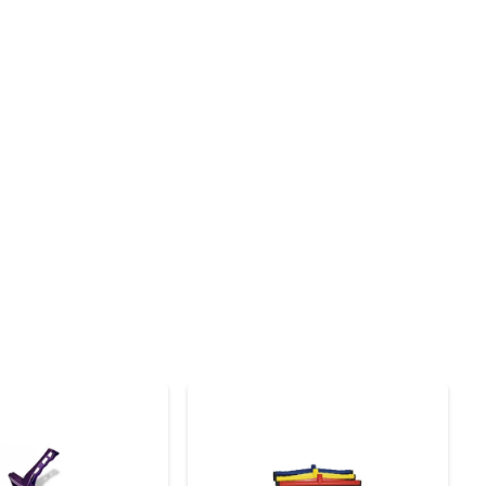
trutura robusta garante que o produto mantenha a forma 
ante a utilização, evitando desconfortos nas mãos e 
iais. Ideal para a limpeza de pisos frios, laminados ou 
s tipos de mop ou pano facilita ainda mais a limpeza, 
em esforço, e o cabo pode ser desmontado para facilitar 
o trabalho.
