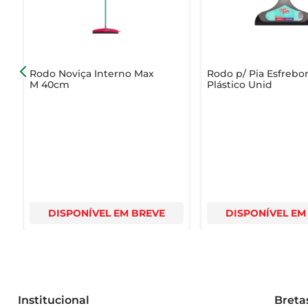
- Cabo: Ergonomicamente projetado para conforto  

- Uso: Indicado para pisos frios, laminados e de madeira
Rodo Noviça Interno Max
Rodo p/ Pia Esfreb
M 40cm
Plástico Unid
DISPONÍVEL EM BREVE
DISPONÍVEL EM
Institucional
Breta