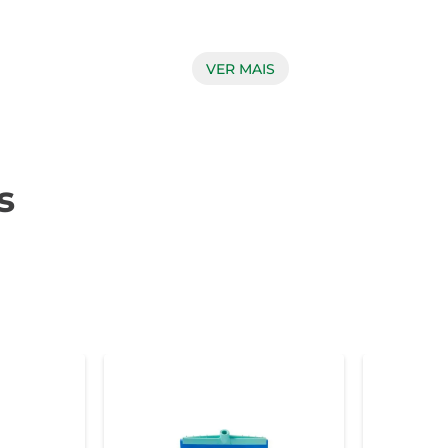
VER MAIS
i é resistente e projetado para suportar o uso diário. A sua es
s de uso intenso. O cabo ergonômico proporciona conforto dur
s
mbientes, como residências, escritórios e estabelecimentos comerc
de cada espaço. Além disso, sua compatibilidade com diferente
ituação.

azenar. Seu design leve permite que qualquer pessoa o utilize s
mente útil para quem tem pouco espaço disponível em casa ou n