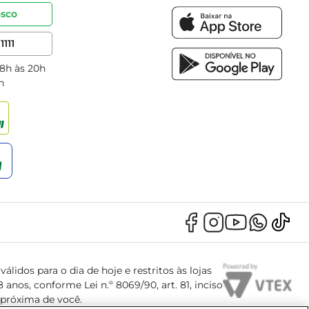
osco
1111
 8h às 20h
h
álidos para o dia de hoje e restritos às lojas
anos, conforme Lei n.º 8069/90, art. 81, inciso
s próxima de você.