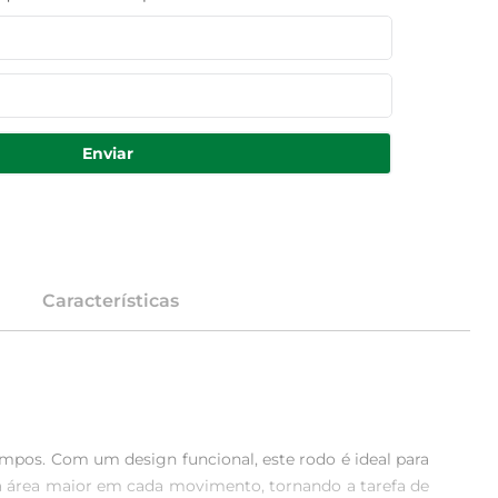
Enviar
Características
impos. Com um design funcional, este rodo é ideal para 
ma área maior em cada movimento, tornando a tarefa de 