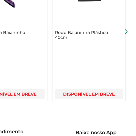
a Baianinha
Rodo Baianinha Plástico
R
40cm
R
NÍVEL EM BREVE
DISPONÍVEL EM BREVE
endimento
Baixe nosso App