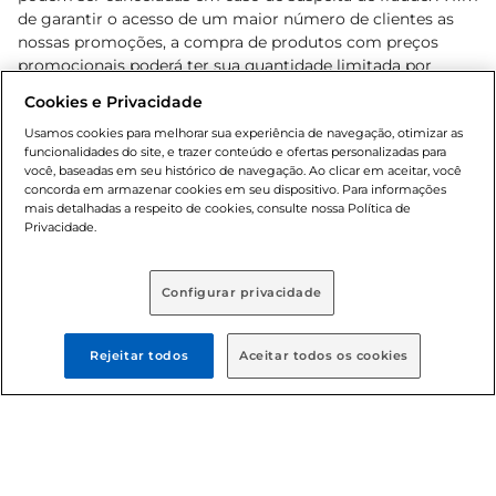
de garantir o acesso de um maior número de clientes as
nossas promoções, a compra de produtos com preços
promocionais poderá ter sua quantidade limitada por
cliente. Os preços, ofertas e condições são exclusivos para
Cookies e Privacidade
o e-commerce e válidos durante o dia de hoje, podendo
sofrer alterações sem prévia notificação. Proibida a venda
Usamos cookies para melhorar sua experiência de navegação, otimizar as
funcionalidades do site, e trazer conteúdo e ofertas personalizadas para
de bebidas alcoólicas para menores de 18 anos, conforme
você, baseadas em seu histórico de navegação. Ao clicar em aceitar, você
Lei n.º 8069/90, art. 81, inciso II (Estatuto da Criança e do
concorda em armazenar cookies em seu dispositivo. Para informações
Adolescente). Preços e condições exclusivos para o
mais detalhadas a respeito de cookies, consulte nossa Política de
, podendo sofrer alterações sem aviso
Privacidade.
www.bretas.com.br
prévio. O valor mínimo para as compras on-line é de R$
80,00.
Configurar privacidade
© 2025 Copyright. Todos os direitos
reservados Bretas.
Rejeitar todos
Aceitar todos os cookies
Cencosud Brasil Comercial SA.CNPJ sob n°
39.346.861/0350-38 . Sediada na Av. das Nações Unidas,
12.995, 21º andar, CEP: 04.578-000, Bairro Brooklin Paulista,