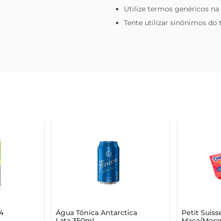
Utilize termos genéricos na
Tente utilizar sinônimos do
4
Água Tônica Antarctica
Petit Suis
Lata 350ml
Maça/Mora