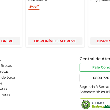
5%
off
M BREVE
DISPONÍVEL EM BREVE
DISPON
Central de At
s
 Bretas
Fale Con
retas
 de ética
0800 720 
os
Segunda à Sexta:
etas
Sábados: 8h às 18
Bretas