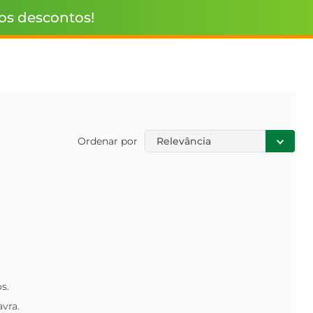
 os descontos!
Ordenar por
Relevância
s.
avra.