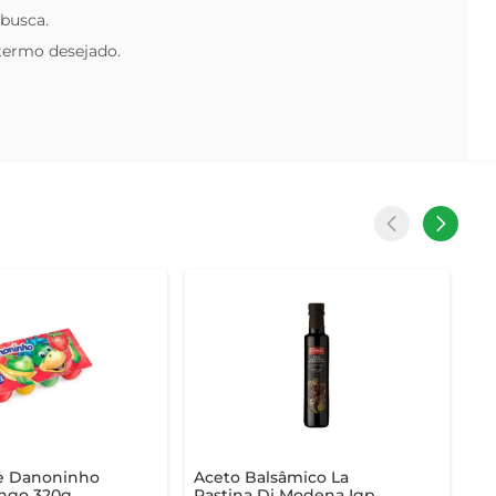
 busca.
 termo desejado.
se Danoninho
Aceto Balsâmico La
ngo 320g
Pastina Di Modena Igp