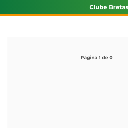
Clube Breta
Página
1
de
0