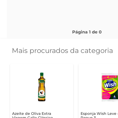
Página
1
de
0
Mais procurados da categoria
Azeite de Oliva Extra
Esponja Wish Leve 
Virgem Gallo Clássico
Pague 3