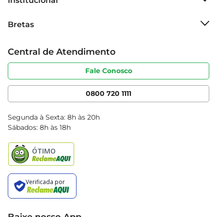
Institucional
Sobre o Bretas
Bretas
Grupo Cencosud
Trabalhe conosco
Cartão Bretas
Central de Atendimento
Sobre privacidade
Produtos Bretas
Portal do fornecedor
Código de ética
Fale Conosco
Nossas Lojas
Serviços
Cencosud Media
App Bretas
0800 720 1111
Clube Bretas
Blog Bretas
Segunda à Sexta: 8h às 20h
Black Friday
Sábados: 8h às 18h
Natal