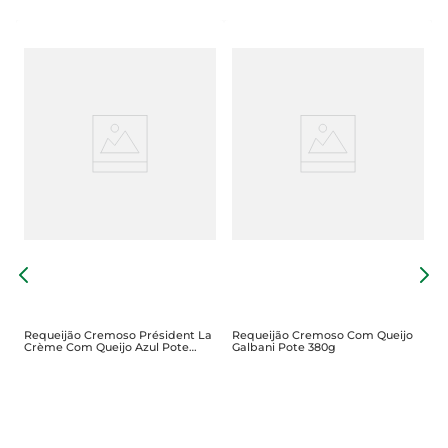
R
B
Requeijão Cremoso Président La
Requeijão Cremoso Com Queijo
Crème Com Queijo Azul Pote
Galbani Pote 380g
200g