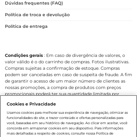
Dúvidas frequentes (FAQ)
Política de troca e devolução
Política de entrega
Condições gerais
: Em caso de divergência de valores, o
valor válido é o do carrinho de compras. Fotos ilustrativas.
Compras sujeitas a confirmação de estoque. Compras
podem ser canceladas em caso de suspeita de fraude. A fim
de garantir o acesso de um maior número de clientes as
nossas promoções, a compra de produtos com preços
promocionais poderá ter sua quantidade limitada por
cliente. Os preços, ofertas e condições são exclusivos para
Cookies e Privacidade
o e-commerce e válidos durante o dia de hoje, podendo
sofrer alterações sem prévia notificação. Proibida a venda
Usamos cookies para melhorar sua experiência de navegação, otimizar as
funcionalidades do site, e trazer conteúdo e ofertas personalizadas para
de bebidas alcoólicas para menores de 18 anos, conforme
você, baseadas em seu histórico de navegação. Ao clicar em aceitar, você
Lei n.º 8069/90, art. 81, inciso II (Estatuto da Criança e do
concorda em armazenar cookies em seu dispositivo. Para informações
Adolescente). Preços e condições exclusivos para o
mais detalhadas a respeito de cookies, consulte nossa Política de