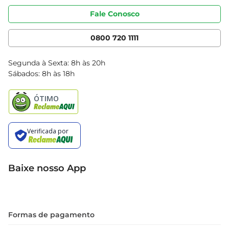
Portal do fornecedor
Código de ética
Fale Conosco
Nossas Lojas
Serviços
Cencosud Media
App Bretas
0800 720 1111
Clube Bretas
Blog Bretas
Segunda à Sexta: 8h às 20h
Black Friday
Sábados: 8h às 18h
Natal
Baixe nosso App
Formas de pagamento