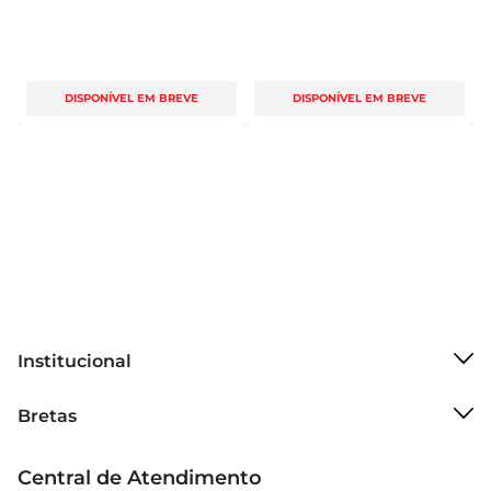
DISPONÍVEL EM BREVE
DISPONÍVEL EM BREVE
Institucional
Sobre o Bretas
Bretas
Grupo Cencosud
Trabalhe conosco
Cartão Bretas
Central de Atendimento
Sobre privacidade
Produtos Bretas