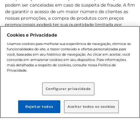
podem ser canceladas em caso de suspeita de fraude. A fim
de garantir o acesso de um maior número de clientes as
nossas promoções, a compra de produtos com preços
promocionais poderá ter sua quantidade limitada por
cliente. Os preços, ofertas e condições são exclusivos para
Cookies e Privacidade
o e-commerce e válidos durante o dia de hoje, podendo
sofrer alterações sem prévia notificação. Proibida a venda
Usamos cookies para melhorar sua experiência de navegação, otimizar as
funcionalidades do site, e trazer conteúdo e ofertas personalizadas para
de bebidas alcoólicas para menores de 18 anos, conforme
você, baseadas em seu histórico de navegação. Ao clicar em aceitar, você
Lei n.º 8069/90, art. 81, inciso II (Estatuto da Criança e do
concorda em armazenar cookies em seu dispositivo. Para informações
Adolescente). Preços e condições exclusivos para o
mais detalhadas a respeito de cookies, consulte nossa Política de
, podendo sofrer alterações sem aviso
Privacidade.
www.bretas.com.br
prévio. O valor mínimo para as compras on-line é de R$
80,00.
Configurar privacidade
© 2025 Copyright. Todos os direitos
reservados Bretas.
Rejeitar todos
Aceitar todos os cookies
Cencosud Brasil Comercial SA.CNPJ sob n°
39.346.861/0350-38 . Sediada na Av. das Nações Unidas,