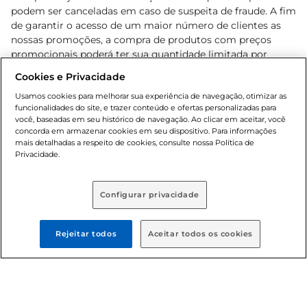
podem ser canceladas em caso de suspeita de fraude. A fim
de garantir o acesso de um maior número de clientes as
nossas promoções, a compra de produtos com preços
promocionais poderá ter sua quantidade limitada por
cliente. Os preços, ofertas e condições são exclusivos para
Cookies e Privacidade
o e-commerce e válidos durante o dia de hoje, podendo
sofrer alterações sem prévia notificação. Proibida a venda
Usamos cookies para melhorar sua experiência de navegação, otimizar as
funcionalidades do site, e trazer conteúdo e ofertas personalizadas para
de bebidas alcoólicas para menores de 18 anos, conforme
você, baseadas em seu histórico de navegação. Ao clicar em aceitar, você
Lei n.º 8069/90, art. 81, inciso II (Estatuto da Criança e do
concorda em armazenar cookies em seu dispositivo. Para informações
Adolescente). Preços e condições exclusivos para o
mais detalhadas a respeito de cookies, consulte nossa Política de
, podendo sofrer alterações sem aviso
Privacidade.
www.bretas.com.br
prévio. O valor mínimo para as compras on-line é de R$
80,00.
Configurar privacidade
© 2025 Copyright. Todos os direitos
reservados Bretas.
Rejeitar todos
Aceitar todos os cookies
Cencosud Brasil Comercial SA.CNPJ sob n°
39.346.861/0350-38 . Sediada na Av. das Nações Unidas,