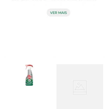
em ambientes internos. Com uma fórmula 
especial de 32.9ML, ele é ideal para eliminar 
VER MAIS
baratas, formigas e outros insetos indesejados, 
proporcionando um ambiente mais seguro e 
confortável para sua casa ou escritório. Sua 
aplicação é simples e rápida, permitindo que você 
mantenha os espaços livres de pragas de maneira 
prática.

Tecnologia Avançada para Resultados Rápidos

Este produto utiliza tecnologia de ponta que 
garante uma ação rápida e eficaz. Ao ser aplicado, 
o RAID 45N AP age diretamente sobre os insetos, 
eliminando-os em poucos minutos. A fórmula é 
projetada para oferecer um efeito residual, o que 
significa que a proteção se estende mesmo após 
a aplicação, ajudando a prevenir novas 
infestações.
