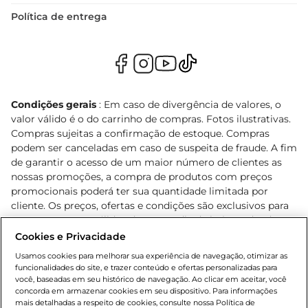
Política de entrega
Condições gerais
: Em caso de divergência de valores, o
valor válido é o do carrinho de compras. Fotos ilustrativas.
Compras sujeitas a confirmação de estoque. Compras
podem ser canceladas em caso de suspeita de fraude. A fim
de garantir o acesso de um maior número de clientes as
nossas promoções, a compra de produtos com preços
promocionais poderá ter sua quantidade limitada por
cliente. Os preços, ofertas e condições são exclusivos para
o e-commerce e válidos durante o dia de hoje, podendo
sofrer alterações sem prévia notificação. Proibida a venda
Cookies e Privacidade
de bebidas alcoólicas para menores de 18 anos, conforme
Usamos cookies para melhorar sua experiência de navegação, otimizar as
Lei n.º 8069/90, art. 81, inciso II (Estatuto da Criança e do
funcionalidades do site, e trazer conteúdo e ofertas personalizadas para
Adolescente). Preços e condições exclusivos para o
você, baseadas em seu histórico de navegação. Ao clicar em aceitar, você
concorda em armazenar cookies em seu dispositivo. Para informações
, podendo sofrer alterações sem aviso
www.bretas.com.br
mais detalhadas a respeito de cookies, consulte nossa Política de
prévio. O valor mínimo para as compras on-line é de R$