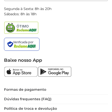
Clube Bretas
Blog Bretas
Segunda à Sexta: 8h às 20h
Black Friday
Sábados: 8h às 18h
Natal
Baixe nosso App
Formas de pagamento
Dúvidas frequentes (FAQ)
Política de troca e devolução