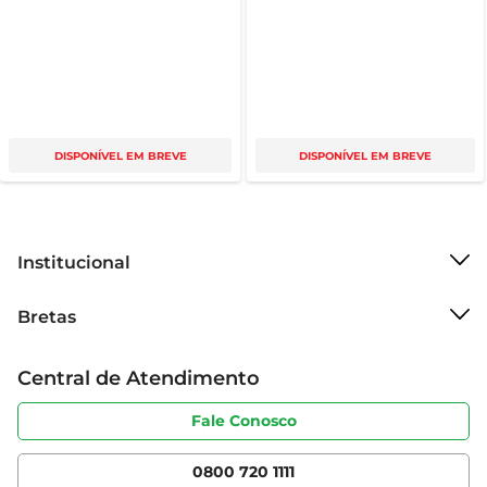
DISPONÍVEL EM BREVE
DISPONÍVEL EM BREVE
Institucional
Sobre o Bretas
Bretas
Grupo Cencosud
Trabalhe conosco
Cartão Bretas
Central de Atendimento
Sobre privacidade
Produtos Bretas
Portal do fornecedor
Código de ética
Fale Conosco
Nossas Lojas
Serviços
Cencosud Media
App Bretas
0800 720 1111