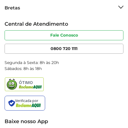
Sobre o Bretas
Bretas
Grupo Cencosud
Trabalhe conosco
Cartão Bretas
Central de Atendimento
Sobre privacidade
Produtos Bretas
Portal do fornecedor
Código de ética
Fale Conosco
Nossas Lojas
Serviços
Cencosud Media
App Bretas
0800 720 1111
Clube Bretas
Blog Bretas
Segunda à Sexta: 8h às 20h
Black Friday
Sábados: 8h às 18h
Natal
Baixe nosso App