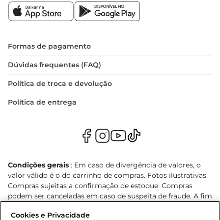
Formas de pagamento
Dúvidas frequentes (FAQ)
Política de troca e devolução
Política de entrega
Condições gerais
: Em caso de divergência de valores, o
valor válido é o do carrinho de compras. Fotos ilustrativas.
Compras sujeitas a confirmação de estoque. Compras
podem ser canceladas em caso de suspeita de fraude. A fim
de garantir o acesso de um maior número de clientes as
Cookies e Privacidade
nossas promoções, a compra de produtos com preços