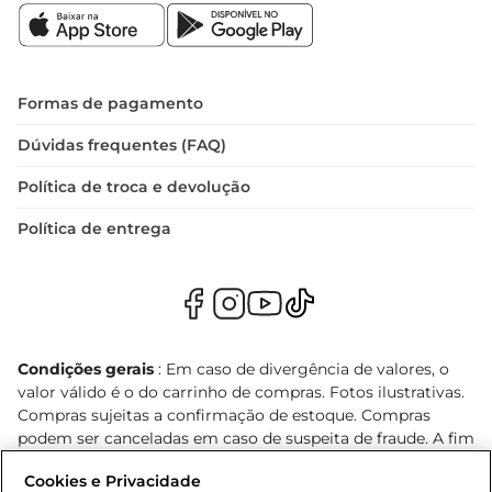
Formas de pagamento
Dúvidas frequentes (FAQ)
Política de troca e devolução
Política de entrega
Condições gerais
: Em caso de divergência de valores, o
valor válido é o do carrinho de compras. Fotos ilustrativas.
Compras sujeitas a confirmação de estoque. Compras
podem ser canceladas em caso de suspeita de fraude. A fim
de garantir o acesso de um maior número de clientes as
Cookies e Privacidade
nossas promoções, a compra de produtos com preços