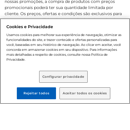
nossas promoções, a compra de produtos com preços
promocionais poderá ter sua quantidade limitada por
cliente. Os preços, ofertas e condições são exclusivos para
o e-commerce e válidos durante o dia de hoje, podendo
sofrer alterações sem prévia notificação. Proibida a venda
Cookies e Privacidade
de bebidas alcoólicas para menores de 18 anos, conforme
Usamos cookies para melhorar sua experiência de navegação, otimizar as
Lei n.º 8069/90, art. 81, inciso II (Estatuto da Criança e do
funcionalidades do site, e trazer conteúdo e ofertas personalizadas para
Adolescente). Preços e condições exclusivos para o
você, baseadas em seu histórico de navegação. Ao clicar em aceitar, você
concorda em armazenar cookies em seu dispositivo. Para informações
, podendo sofrer alterações sem aviso
www.bretas.com.br
mais detalhadas a respeito de cookies, consulte nossa Política de
prévio. O valor mínimo para as compras on-line é de R$
Privacidade.
80,00.
Configurar privacidade
© 2025 Copyright. Todos os direitos
reservados Bretas.
Rejeitar todos
Aceitar todos os cookies
Cencosud Brasil Comercial SA.CNPJ sob n°
39.346.861/0350-38 . Sediada na Av. das Nações Unidas,
12.995, 21º andar, CEP: 04.578-000, Bairro Brooklin Paulista,