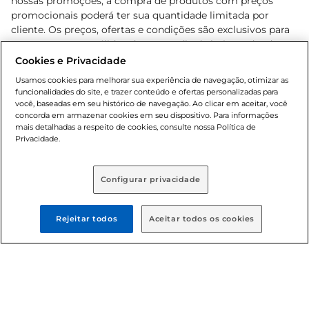
nossas promoções, a compra de produtos com preços
promocionais poderá ter sua quantidade limitada por
cliente. Os preços, ofertas e condições são exclusivos para
o e-commerce e válidos durante o dia de hoje, podendo
sofrer alterações sem prévia notificação. Proibida a venda
Cookies e Privacidade
de bebidas alcoólicas para menores de 18 anos, conforme
Usamos cookies para melhorar sua experiência de navegação, otimizar as
Lei n.º 8069/90, art. 81, inciso II (Estatuto da Criança e do
funcionalidades do site, e trazer conteúdo e ofertas personalizadas para
Adolescente). Preços e condições exclusivos para o
você, baseadas em seu histórico de navegação. Ao clicar em aceitar, você
concorda em armazenar cookies em seu dispositivo. Para informações
, podendo sofrer alterações sem aviso
www.bretas.com.br
mais detalhadas a respeito de cookies, consulte nossa Política de
prévio. O valor mínimo para as compras on-line é de R$
Privacidade.
80,00.
Configurar privacidade
© 2025 Copyright. Todos os direitos
reservados Bretas.
Rejeitar todos
Aceitar todos os cookies
Cencosud Brasil Comercial SA.CNPJ sob n°
39.346.861/0350-38 . Sediada na Av. das Nações Unidas,
12.995, 21º andar, CEP: 04.578-000, Bairro Brooklin Paulista,