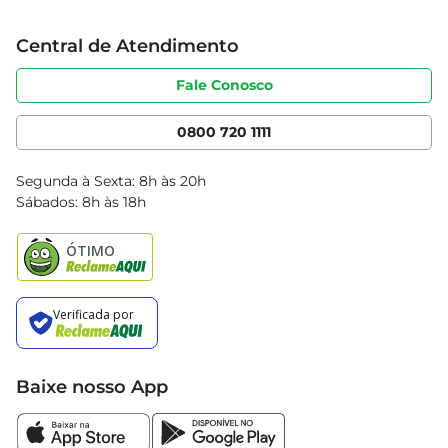
Grupo Cencosud
Trabalhe conosco
Cartão Bretas
Central de Atendimento
Sobre privacidade
Produtos Bretas
Portal do fornecedor
Código de ética
Fale Conosco
Nossas Lojas
Serviços
Cencosud Media
App Bretas
0800 720 1111
Clube Bretas
Blog Bretas
Segunda à Sexta: 8h às 20h
Black Friday
Sábados: 8h às 18h
Natal
Baixe nosso App