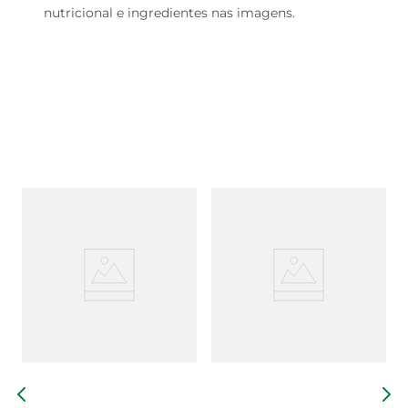
nutricional e ingredientes nas imagens.
P
1