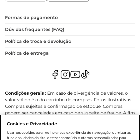
Formas de pagamento
Dúvidas frequentes (FAQ)
Política de troca e devolução
Política de entrega
Condições gerais
: Em caso de divergência de valores, o
valor válido é o do carrinho de compras. Fotos ilustrativas.
Compras sujeitas a confirmação de estoque. Compras
podem ser canceladas em caso de suspeita de fraude. A fim
de garantir o acesso de um maior número de clientes as
Cookies e Privacidade
nossas promoções, a compra de produtos com preços
promocionais poderá ter sua quantidade limitada por
Usamos cookies para melhorar sua experiência de navegação, otimizar as
funcionalidades do site, e trazer conteúdo e ofertas personalizadas para
cliente. Os preços, ofertas e condições são exclusivos para