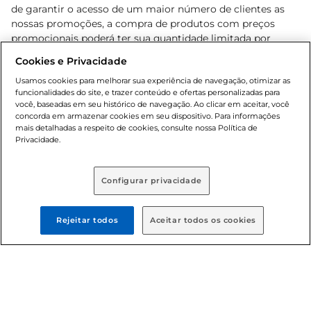
de garantir o acesso de um maior número de clientes as
nossas promoções, a compra de produtos com preços
promocionais poderá ter sua quantidade limitada por
cliente. Os preços, ofertas e condições são exclusivos para
Cookies e Privacidade
o e-commerce e válidos durante o dia de hoje, podendo
sofrer alterações sem prévia notificação. Proibida a venda
Usamos cookies para melhorar sua experiência de navegação, otimizar as
funcionalidades do site, e trazer conteúdo e ofertas personalizadas para
de bebidas alcoólicas para menores de 18 anos, conforme
você, baseadas em seu histórico de navegação. Ao clicar em aceitar, você
Lei n.º 8069/90, art. 81, inciso II (Estatuto da Criança e do
concorda em armazenar cookies em seu dispositivo. Para informações
Adolescente). Preços e condições exclusivos para o
mais detalhadas a respeito de cookies, consulte nossa Política de
, podendo sofrer alterações sem aviso
Privacidade.
www.bretas.com.br
prévio. O valor mínimo para as compras on-line é de R$
80,00.
Configurar privacidade
© 2025 Copyright. Todos os direitos
reservados Bretas.
Rejeitar todos
Aceitar todos os cookies
Cencosud Brasil Comercial SA.CNPJ sob n°
39.346.861/0350-38 . Sediada na Av. das Nações Unidas,
12.995, 21º andar, CEP: 04.578-000, Bairro Brooklin Paulista,