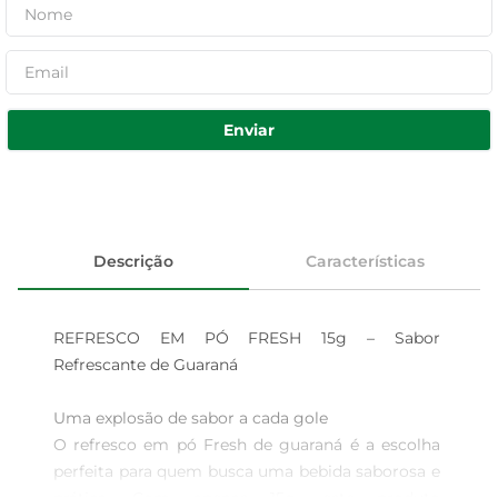
Enviar
Descrição
Características
REFRESCO EM PÓ FRESH 15g – Sabor 
Refrescante de Guaraná

Uma explosão de sabor a cada gole  

O refresco em pó Fresh de guaraná é a escolha 
perfeita para quem busca uma bebida saborosa e 