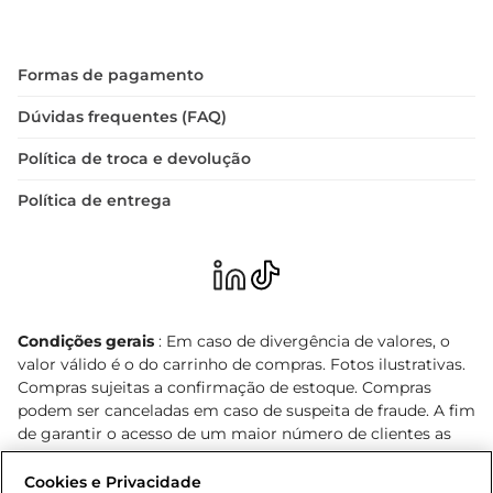
Formas de pagamento
Dúvidas frequentes (FAQ)
Política de troca e devolução
Política de entrega
Condições gerais
: Em caso de divergência de valores, o
valor válido é o do carrinho de compras. Fotos ilustrativas.
Compras sujeitas a confirmação de estoque. Compras
podem ser canceladas em caso de suspeita de fraude. A fim
de garantir o acesso de um maior número de clientes as
nossas promoções, a compra de produtos com preços
promocionais poderá ter sua quantidade limitada por
Cookies e Privacidade