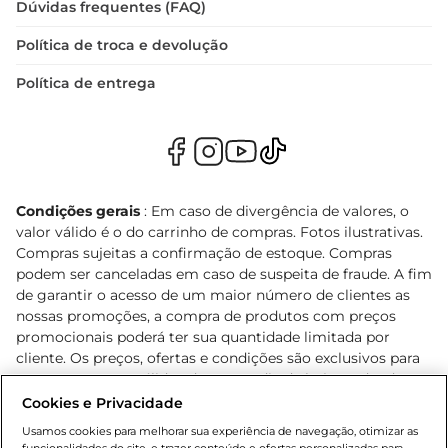
Dúvidas frequentes (FAQ)
Política de troca e devolução
Política de entrega
Condições gerais
: Em caso de divergência de valores, o
valor válido é o do carrinho de compras. Fotos ilustrativas.
Compras sujeitas a confirmação de estoque. Compras
podem ser canceladas em caso de suspeita de fraude. A fim
de garantir o acesso de um maior número de clientes as
nossas promoções, a compra de produtos com preços
promocionais poderá ter sua quantidade limitada por
cliente. Os preços, ofertas e condições são exclusivos para
o e-commerce e válidos durante o dia de hoje, podendo
sofrer alterações sem prévia notificação. Proibida a venda
Cookies e Privacidade
de bebidas alcoólicas para menores de 18 anos, conforme
Usamos cookies para melhorar sua experiência de navegação, otimizar as
Lei n.º 8069/90, art. 81, inciso II (Estatuto da Criança e do