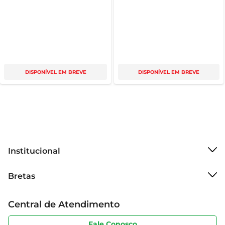
DISPONÍVEL EM BREVE
DISPONÍVEL EM BREVE
Institucional
Sobre o Bretas
Bretas
Grupo Cencosud
Trabalhe conosco
Cartão Bretas
Central de Atendimento
Sobre privacidade
Produtos Bretas
Portal do fornecedor
Código de ética
Fale Conosco