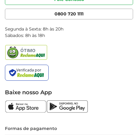
Nossas Lojas
Serviços
Cencosud Media
App Bretas
0800 720 1111
Clube Bretas
Blog Bretas
Segunda à Sexta: 8h às 20h
Black Friday
Sábados: 8h às 18h
Natal
Baixe nosso App
Formas de pagamento