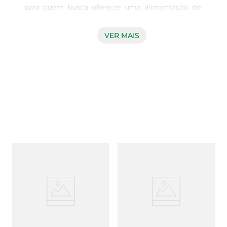
para quem busca oferecer uma alimentação de 
qualidade ao seu cão. Com 100g de saboroso 
molho, esta ração é formulada para atender às 
VER MAIS
necessidades nutricionais do seu amigo de 
quatro patas, proporcionando uma dieta 
equilibrada e rica em nutrientes essenciais. Cada 
porção é cuidadosamente elaborada para garantir 
que seu cão receba a energia necessária para um 
dia ativo e saudável.

Ingredientes selecionados e benefícios  

A Ração Dog Chow é composta por ingredientes 
selecionados que promovem a saúde e o bem-
estar do seu pet. Com proteínas de alta 
qualidade, essa ração ajuda a manter a massa 
muscular e a promover um desenvolvimento 
saudável. Além disso, a presença de vitaminas e 
minerais essenciais contribui para o 
fortalecimento do sistema imunológico, 