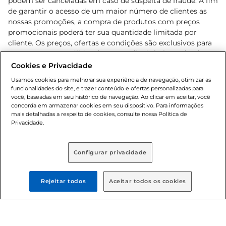
podem ser canceladas em caso de suspeita de fraude. A fim
de garantir o acesso de um maior número de clientes as
nossas promoções, a compra de produtos com preços
promocionais poderá ter sua quantidade limitada por
cliente. Os preços, ofertas e condições são exclusivos para
o e-commerce e válidos durante o dia de hoje, podendo
sofrer alterações sem prévia notificação. Proibida a venda
Cookies e Privacidade
de bebidas alcoólicas para menores de 18 anos, conforme
Usamos cookies para melhorar sua experiência de navegação, otimizar as
Lei n.º 8069/90, art. 81, inciso II (Estatuto da Criança e do
funcionalidades do site, e trazer conteúdo e ofertas personalizadas para
Adolescente). Preços e condições exclusivos para o
você, baseadas em seu histórico de navegação. Ao clicar em aceitar, você
concorda em armazenar cookies em seu dispositivo. Para informações
, podendo sofrer alterações sem aviso
www.bretas.com.br
mais detalhadas a respeito de cookies, consulte nossa Política de
prévio. O valor mínimo para as compras on-line é de R$
Privacidade.
80,00.
Configurar privacidade
© 2025 Copyright. Todos os direitos
reservados Bretas.
Rejeitar todos
Aceitar todos os cookies
Cencosud Brasil Comercial SA.CNPJ sob n°