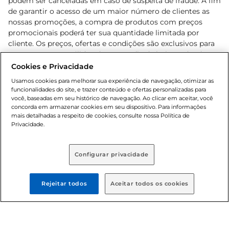
podem ser canceladas em caso de suspeita de fraude. A fim
de garantir o acesso de um maior número de clientes as
nossas promoções, a compra de produtos com preços
promocionais poderá ter sua quantidade limitada por
cliente. Os preços, ofertas e condições são exclusivos para
o e-commerce e válidos durante o dia de hoje, podendo
sofrer alterações sem prévia notificação. Proibida a venda
Cookies e Privacidade
de bebidas alcoólicas para menores de 18 anos, conforme
Usamos cookies para melhorar sua experiência de navegação, otimizar as
Lei n.º 8069/90, art. 81, inciso II (Estatuto da Criança e do
funcionalidades do site, e trazer conteúdo e ofertas personalizadas para
Adolescente). Preços e condições exclusivos para o
você, baseadas em seu histórico de navegação. Ao clicar em aceitar, você
concorda em armazenar cookies em seu dispositivo. Para informações
, podendo sofrer alterações sem aviso
www.bretas.com.br
mais detalhadas a respeito de cookies, consulte nossa Política de
prévio. O valor mínimo para as compras on-line é de R$
Privacidade.
80,00.
Configurar privacidade
© 2025 Copyright. Todos os direitos
reservados Bretas.
Rejeitar todos
Aceitar todos os cookies
Cencosud Brasil Comercial SA.CNPJ sob n°