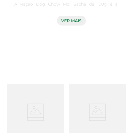
A Ração Dog Chow Mol Sache de 100g é a 
escolha ideal para proporcionar uma alimentação 
equilibrada e saborosa ao seu cão. Com uma 
VER MAIS
combinação de ingredientes de alta qualidade, 
esta ração é formulada para atender às 
necessidades nutricionais dos cães, garantindo 
que eles recebam todos os nutrientes essenciais 
para uma vida saudável e ativa.

Mistura saborosa de frango e carne  

Este produto apresenta um mix irresistível de 
frango e carne, que agrada até os paladares mais 
exigentes. A textura macia e o sabor delicioso 
fazem da hora da refeição um momento especial 
para o seu pet. Além disso, a embalagem prática 
de 100g é perfeita para porções individuais, 
facilitando a alimentação e evitando desperdícios.

Benefícios nutricionais  
