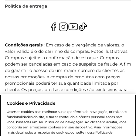
Política de entrega
Condições gerais
: Em caso de divergência de valores, o
valor válido é o do carrinho de compras. Fotos ilustrativas.
Compras sujeitas a confirmação de estoque. Compras
podem ser canceladas em caso de suspeita de fraude. A fim
de garantir o acesso de um maior número de clientes as
nossas promoções, a compra de produtos com preços
promocionais poderá ter sua quantidade limitada por
cliente. Os preços, ofertas e condições são exclusivos para
o e-commerce e válidos durante o dia de hoje, podendo
sofrer alterações sem prévia notificação. Proibida a venda
Cookies e Privacidade
de bebidas alcoólicas para menores de 18 anos, conforme
Usamos cookies para melhorar sua experiência de navegação, otimizar as
Lei n.º 8069/90, art. 81, inciso II (Estatuto da Criança e do
funcionalidades do site, e trazer conteúdo e ofertas personalizadas para
Adolescente). Preços e condições exclusivos para o
você, baseadas em seu histórico de navegação. Ao clicar em aceitar, você
concorda em armazenar cookies em seu dispositivo. Para informações
, podendo sofrer alterações sem aviso
www.bretas.com.br
mais detalhadas a respeito de cookies, consulte nossa Política de
prévio. O valor mínimo para as compras on-line é de R$