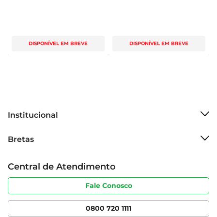
DISPONÍVEL EM BREVE
DISPONÍVEL EM BREVE
Institucional
Sobre o Bretas
Bretas
Grupo Cencosud
Trabalhe conosco
Cartão Bretas
Central de Atendimento
Sobre privacidade
Produtos Bretas
Portal do fornecedor
Código de ética
Fale Conosco
Nossas Lojas
Serviços
Cencosud Media
App Bretas
0800 720 1111
Clube Bretas