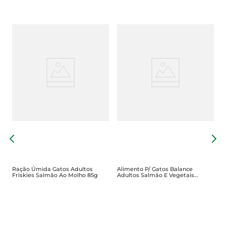
A
A
V
Ração Úmida Gatos Adultos
Alimento P/ Gatos Balance
Friskies Salmão Ao Molho 85g
Adultos Salmão E Vegetais
Pouch 900g