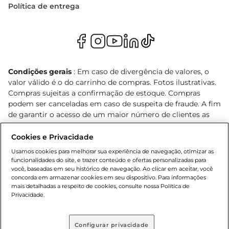
Política de entrega
Condições gerais
: Em caso de divergência de valores, o
valor válido é o do carrinho de compras. Fotos ilustrativas.
Compras sujeitas a confirmação de estoque. Compras
podem ser canceladas em caso de suspeita de fraude. A fim
de garantir o acesso de um maior número de clientes as
nossas promoções, a compra de produtos com preços
promocionais poderá ter sua quantidade limitada por
Cookies e Privacidade
cliente. Os preços, ofertas e condições são exclusivos para
Usamos cookies para melhorar sua experiência de navegação, otimizar as
o e-commerce e válidos durante o dia de hoje, podendo
funcionalidades do site, e trazer conteúdo e ofertas personalizadas para
sofrer alterações sem prévia notificação. Proibida a venda
você, baseadas em seu histórico de navegação. Ao clicar em aceitar, você
concorda em armazenar cookies em seu dispositivo. Para informações
de bebidas alcoólicas para menores de 18 anos, conforme
mais detalhadas a respeito de cookies, consulte nossa Política de
Lei n.º 8069/90, art. 81, inciso II (Estatuto da Criança e do
Privacidade.
Adolescente). Preços e condições exclusivos para o
, podendo sofrer alterações sem aviso
www.bretas.com.br
prévio. O valor mínimo para as compras on-line é de R$
Configurar privacidade