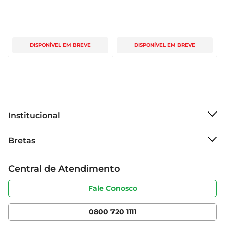
DISPONÍVEL EM BREVE
DISPONÍVEL EM BREVE
Institucional
Sobre o Bretas
Bretas
Grupo Cencosud
Trabalhe conosco
Cartão Bretas
Central de Atendimento
Sobre privacidade
Produtos Bretas
Portal do fornecedor
Código de ética
Fale Conosco
Nossas Lojas
Serviços
Cencosud Media
App Bretas
0800 720 1111
Clube Bretas