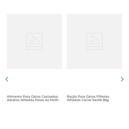
R
e
F
Alimento Para Gatos Castrados
Ração Para Gatos Filhotes
Adultos Whiskas Peixe Ao Molho
Whiskas Carne Sachê 85g
Sachê 85g