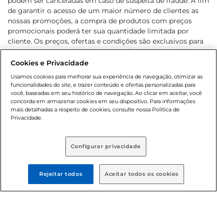
podem ser canceladas em caso de suspeita de fraude. A fim
de garantir o acesso de um maior número de clientes as
nossas promoções, a compra de produtos com preços
promocionais poderá ter sua quantidade limitada por
cliente. Os preços, ofertas e condições são exclusivos para
o e-commerce e válidos durante o dia de hoje, podendo
sofrer alterações sem prévia notificação. Proibida a venda
Cookies e Privacidade
de bebidas alcoólicas para menores de 18 anos, conforme
Usamos cookies para melhorar sua experiência de navegação, otimizar as
Lei n.º 8069/90, art. 81, inciso II (Estatuto da Criança e do
funcionalidades do site, e trazer conteúdo e ofertas personalizadas para
Adolescente). Preços e condições exclusivos para o
você, baseadas em seu histórico de navegação. Ao clicar em aceitar, você
concorda em armazenar cookies em seu dispositivo. Para informações
, podendo sofrer alterações sem aviso
www.bretas.com.br
mais detalhadas a respeito de cookies, consulte nossa Política de
prévio. O valor mínimo para as compras on-line é de R$
Privacidade.
80,00.
Configurar privacidade
© 2025 Copyright. Todos os direitos
reservados Bretas.
Rejeitar todos
Aceitar todos os cookies
Cencosud Brasil Comercial SA.CNPJ sob n°