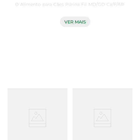
O Alimento para Cães Purina Fil MD/GD Ca/F/AR 
é uma opção ideal para proporcionar uma 
alimentação equilibrada e saudável para cães de 
VER MAIS
médio e grande porte. Com uma fórmula 
desenvolvida especialmente para atender às 
necessidades nutricionais desses animais, este 
alimento é rico em proteínas de alta qualidade, 
vitaminas e minerais essenciais que ajudam a 
manter a saúde e o bem-estar do seu pet.

Ingredientes de qualidade e benefícios  

Este alimento contém ingredientes selecionados 
que garantem uma digestão eficiente e a 
absorção de nutrientes. A presença de proteínas 
de origem animal contribui para o 
desenvolvimento muscular e a manutenção da 
energia necessária para as atividades diárias do 
seu cão. Além disso, as vitaminas e minerais 
presentes na fórmula ajudam a fortalecer o 