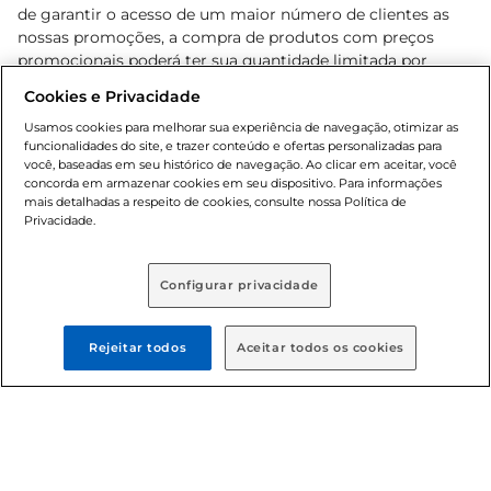
de garantir o acesso de um maior número de clientes as
nossas promoções, a compra de produtos com preços
promocionais poderá ter sua quantidade limitada por
cliente. Os preços, ofertas e condições são exclusivos para
Cookies e Privacidade
o e-commerce e válidos durante o dia de hoje, podendo
sofrer alterações sem prévia notificação. Proibida a venda
Usamos cookies para melhorar sua experiência de navegação, otimizar as
funcionalidades do site, e trazer conteúdo e ofertas personalizadas para
de bebidas alcoólicas para menores de 18 anos, conforme
você, baseadas em seu histórico de navegação. Ao clicar em aceitar, você
Lei n.º 8069/90, art. 81, inciso II (Estatuto da Criança e do
concorda em armazenar cookies em seu dispositivo. Para informações
Adolescente). Preços e condições exclusivos para o
mais detalhadas a respeito de cookies, consulte nossa Política de
, podendo sofrer alterações sem aviso
Privacidade.
www.bretas.com.br
prévio. O valor mínimo para as compras on-line é de R$
80,00.
Configurar privacidade
© 2025 Copyright. Todos os direitos
reservados Bretas.
Rejeitar todos
Aceitar todos os cookies
Cencosud Brasil Comercial SA.CNPJ sob n°
39.346.861/0350-38 . Sediada na Av. das Nações Unidas,
12.995, 21º andar, CEP: 04.578-000, Bairro Brooklin Paulista,