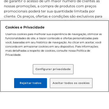
de garantir o acesso de um maior número de clientes as
nossas promoções, a compra de produtos com preços
promocionais poderá ter sua quantidade limitada por
cliente. Os preços, ofertas e condições são exclusivos para
o e-commerce e válidos durante o dia de hoje, podendo
sofrer alterações sem prévia notificação. Proibida a venda
Cookies e Privacidade
de bebidas alcoólicas para menores de 18 anos, conforme
Usamos cookies para melhorar sua experiência de navegação, otimizar as
Lei n.º 8069/90, art. 81, inciso II (Estatuto da Criança e do
funcionalidades do site, e trazer conteúdo e ofertas personalizadas para
Adolescente). Preços e condições exclusivos para o
você, baseadas em seu histórico de navegação. Ao clicar em aceitar, você
concorda em armazenar cookies em seu dispositivo. Para informações
, podendo sofrer alterações sem aviso
www.bretas.com.br
mais detalhadas a respeito de cookies, consulte nossa Política de
prévio. O valor mínimo para as compras on-line é de R$
Privacidade.
80,00.
Configurar privacidade
© 2025 Copyright. Todos os direitos
reservados Bretas.
Rejeitar todos
Aceitar todos os cookies
Cencosud Brasil Comercial SA.CNPJ sob n°
39.346.861/0350-38 . Sediada na Av. das Nações Unidas,