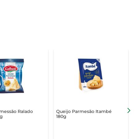
rmessão Ralado
Queijo Parmesão Itambé
Q
0g
180g
A