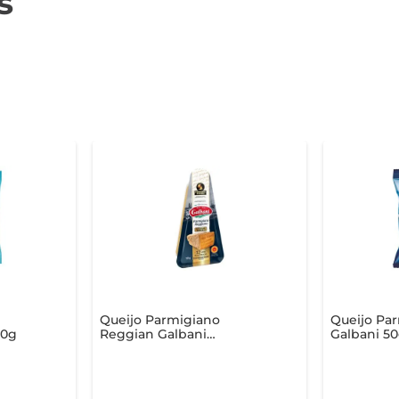
s
Queijo Parmigiano
Queijo Pa
50g
Reggian Galbani
Galbani 5
Fracionado 125g