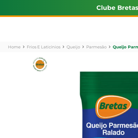
Clube Breta
Frios E Laticínios
Queijo
Parmesão
Queijo Par