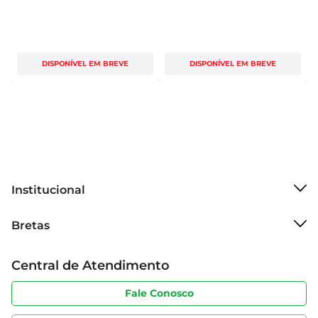
DISPONÍVEL EM BREVE
DISPONÍVEL EM BREVE
Institucional
Sobre o Bretas
Bretas
Grupo Cencosud
Trabalhe conosco
Cartão Bretas
Central de Atendimento
Sobre privacidade
Produtos Bretas
Portal do fornecedor
Código de ética
Fale Conosco
Nossas Lojas
Serviços