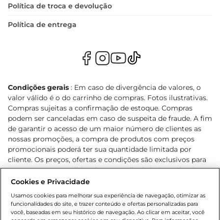
Política de troca e devolução
Política de entrega
Condições gerais
: Em caso de divergência de valores, o
valor válido é o do carrinho de compras. Fotos ilustrativas.
Compras sujeitas a confirmação de estoque. Compras
podem ser canceladas em caso de suspeita de fraude. A fim
de garantir o acesso de um maior número de clientes as
nossas promoções, a compra de produtos com preços
promocionais poderá ter sua quantidade limitada por
cliente. Os preços, ofertas e condições são exclusivos para
o e-commerce e válidos durante o dia de hoje, podendo
sofrer alterações sem prévia notificação. Proibida a venda
Cookies e Privacidade
de bebidas alcoólicas para menores de 18 anos, conforme
Usamos cookies para melhorar sua experiência de navegação, otimizar as
Lei n.º 8069/90, art. 81, inciso II (Estatuto da Criança e do
funcionalidades do site, e trazer conteúdo e ofertas personalizadas para
Adolescente). Preços e condições exclusivos para o
você, baseadas em seu histórico de navegação. Ao clicar em aceitar, você