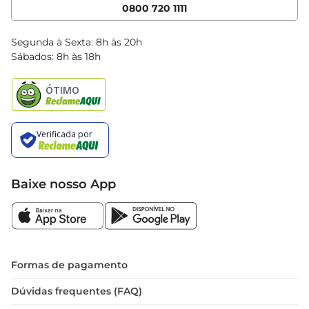
Cencosud Media
App Bretas
0800 720 1111
Clube Bretas
Blog Bretas
Segunda à Sexta: 8h às 20h
Black Friday
Sábados: 8h às 18h
Natal
Baixe nosso App
Formas de pagamento
Dúvidas frequentes (FAQ)