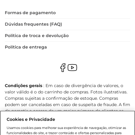
Formas de pagamento
Dúvidas frequentes (FAQ)
Política de troca e devolução
Política de entrega
Condições gerais
: Em caso de divergência de valores, o
valor válido é o do carrinho de compras. Fotos ilustrativas.
Compras sujeitas a confirmação de estoque. Compras
podem ser canceladas em caso de suspeita de fraude. A fim
de garantir o acesso de um maior número de clientes as
nossas promoções, a compra de produtos com preços
Cookies e Privacidade
promocionais poderá ter sua quantidade limitada por
Usamos cookies para melhorar sua experiência de navegação, otimizar as
cliente. Os preços, ofertas e condições são exclusivos para
funcionalidades do site, e trazer conteúdo e ofertas personalizadas para