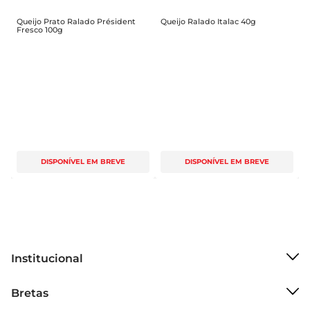
Queijo Prato Ralado Président
Queijo Ralado Italac 40g
Fresco 100g
DISPONÍVEL EM BREVE
DISPONÍVEL EM BREVE
Institucional
Sobre o Bretas
Bretas
Grupo Cencosud