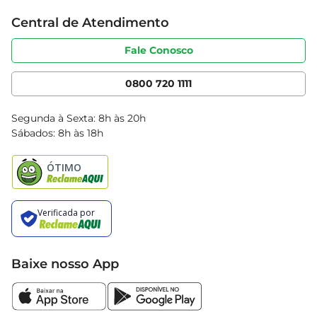
Trabalhe conosco
Cartão Bretas
Central de Atendimento
Sobre privacidade
Produtos Bretas
Portal do fornecedor
Código de ética
Fale Conosco
Nossas Lojas
Serviços
Cencosud Media
App Bretas
0800 720 1111
Clube Bretas
Blog Bretas
Segunda à Sexta: 8h às 20h
Black Friday
Sábados: 8h às 18h
Natal
Baixe nosso App