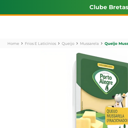
Clube Breta
Frios E Laticínios
Queijo
Mussarela
Queijo Muss