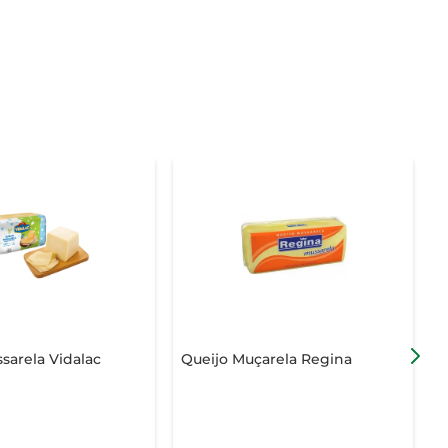
sarela Vidalac
Queijo Muçarela Regina
Q