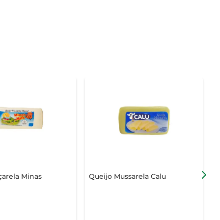
arela Minas
Queijo Mussarela Calu
Q