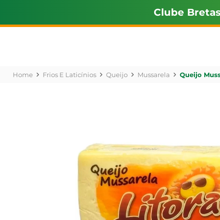
Clube Breta
Frios E Laticínios
Queijo
Mussarela
Queijo Mussa