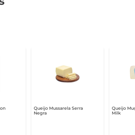
s
con
Queijo Mussarela Serra
Queijo Muç
Negra
Milk