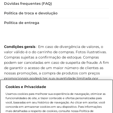
Dúvidas frequentes (FAQ)
Política de troca e devolução
Política de entrega
Condições gerais
: Em caso de divergência de valores, o
valor válido é o do carrinho de compras. Fotos ilustrativas.
Compras sujeitas a confirmação de estoque. Compras
podem ser canceladas em caso de suspeita de fraude. A fim
de garantir o acesso de um maior número de clientes as
nossas promoções, a compra de produtos com preços
promocionais poderá ter sua quantidade limitada por
cliente. Os preços, ofertas e condições são exclusivos para
Cookies e Privacidade
o e-commerce e válidos durante o dia de hoje, podendo
sofrer alterações sem prévia notificação. Proibida a venda
Usamos cookies para melhorar sua experiência de navegação, otimizar as
funcionalidades do site, e trazer conteúdo e ofertas personalizadas para
de bebidas alcoólicas para menores de 18 anos, conforme
você, baseadas em seu histórico de navegação. Ao clicar em aceitar, você
Lei n.º 8069/90, art. 81, inciso II (Estatuto da Criança e do
concorda em armazenar cookies em seu dispositivo. Para informações
Adolescente). Preços e condições exclusivos para o
mais detalhadas a respeito de cookies, consulte nossa Política de