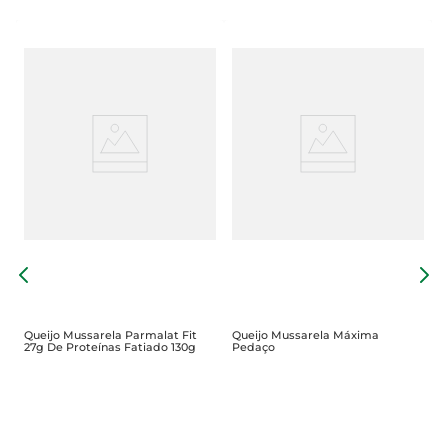
Q
C
Queijo Mussarela Parmalat Fit
Queijo Mussarela Máxima
27g De Proteínas Fatiado 130g
Pedaço