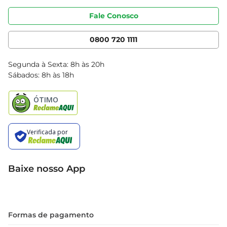
Portal do fornecedor
Código de ética
Fale Conosco
Nossas Lojas
Serviços
Cencosud Media
App Bretas
0800 720 1111
Clube Bretas
Blog Bretas
Segunda à Sexta: 8h às 20h
Black Friday
Sábados: 8h às 18h
Natal
Baixe nosso App
Formas de pagamento