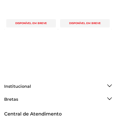
DISPONÍVEL EM BREVE
DISPONÍVEL EM BREVE
Institucional
Sobre o Bretas
Bretas
Grupo Cencosud
Trabalhe conosco
Cartão Bretas
Central de Atendimento
Sobre privacidade
Produtos Bretas